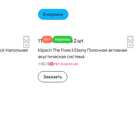
В корзину
Хит
Новинка
119 990 ₽/
Пара 2 шт.
ack Напольная
Klipsch The Fives II Ebony Полочная активная
акустическая система
0
0
Нет в наличии
Заказать