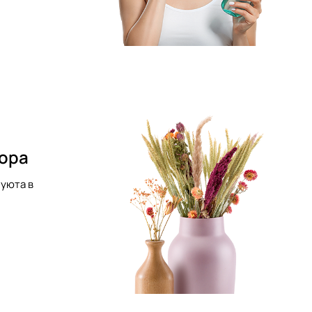
кора
уюта в