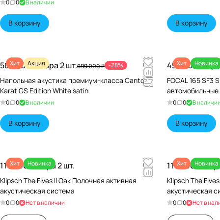
0
0
В наличии
В корзину
В корзину
Хит
Акция
Хит
Новинка
500 000 ₽/
Пара 2 шт.
45 640 ₽/
Пара
-28%
699 000 ₽
Напольная акустика премиум-класса Canton
FOCAL 165 SF3 S
Karat GS Edition White satin
автомобильные
0
0
В наличии
0
0
В наличи
В корзину
В корзину
Хит
Новинка
Хит
Новинка
119 990 ₽/
Пара 2 шт.
119 990 ₽/
Пара
Klipsch The Fives II Oak Полочная активная
Klipsch The Five
акустическая система
акустическая с
0
0
Нет в наличии
0
0
Нет в нал