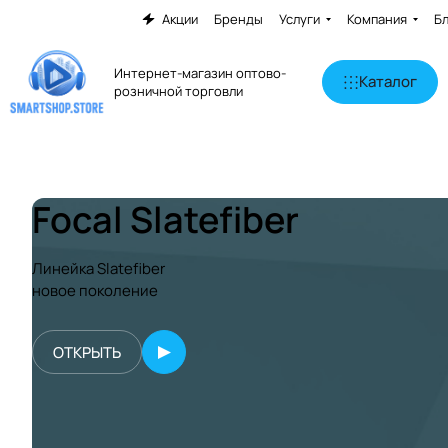
Акции
Бренды
Услуги
Компания
Б
Интернет-магазин оптово-
Каталог
розничной торговли
Focal Slatefiber
Линейка Slatefiber
новое поколение
ОТКРЫТЬ