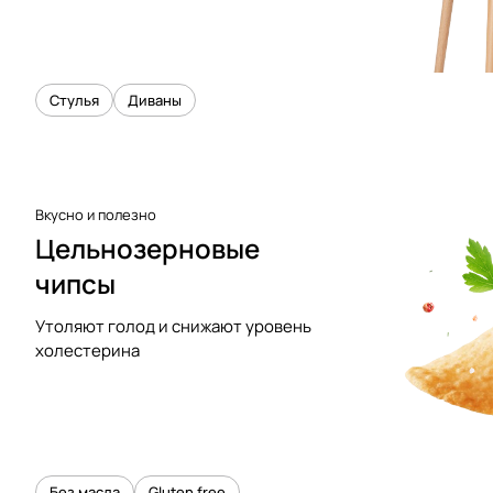
Стулья
Диваны
Вкусно и полезно
Цельнозерновые
чипсы
Утоляют голод и снижают уровень
холестерина
Без масла
Gluten free