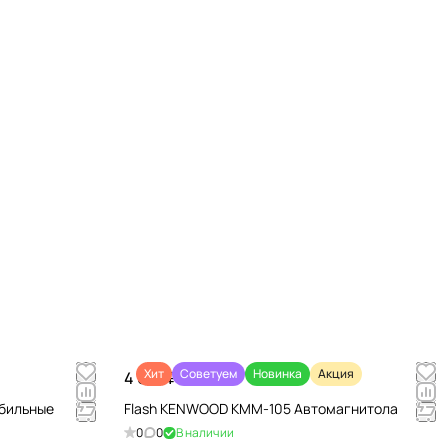
Хит
Советуем
Новинка
Акция
4 670 ₽/
шт
обильные
Flash KENWOOD KMM-105 Автомагнитола
0
0
В наличии