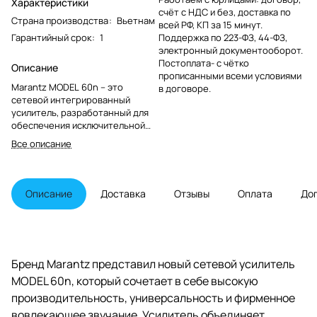
Характеристики
счёт с НДС и без, доставка по
Страна производства
:
Вьетнам
всей РФ, КП за 15 минут.
Гарантийный срок
:
1
Поддержка по 223-ФЗ, 44-ФЗ,
электронный документооборот.
Постоплата- с чётко
Описание
прописанными всеми условиями
Marantz MODEL 60n – это
в договоре.
сетевой интегрированный
усилитель, разработанный для
обеспечения исключительной
производительности hi-fi и
Все описание
всесторонних возможностей
подключения. Транслируйте
видео в высоком разрешении
через встроенную систему
Описание
Доставка
Отзывы
Оплата
До
HEOS®, подключите
проигрыватель компакт-дисков
или проигрыватель и дополните
свою систему hi-fi выбранными
динамиками или
Бренд Marantz представил новый сетевой усилитель
дополнительным сабвуфером.
MODEL 60n, который сочетает в себе высокую
производительность, универсальность и фирменное
вовлекающее звучание. Усилитель объединяет