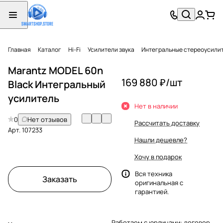
Главная
Каталог
Hi-Fi
Усилители звука
Интегральные стереоусили
Marantz MODEL 60n
169 880 ₽/
шт
Black Интегральный
усилитель
Нет в наличии
0
Нет отзывов
Рассчитать доставку
Арт.
107233
Нашли дешевле?
Хочу в подарок
Вся техника
Заказать
оригинальная с
гарантией.
Работаем с юрлицами: договор,