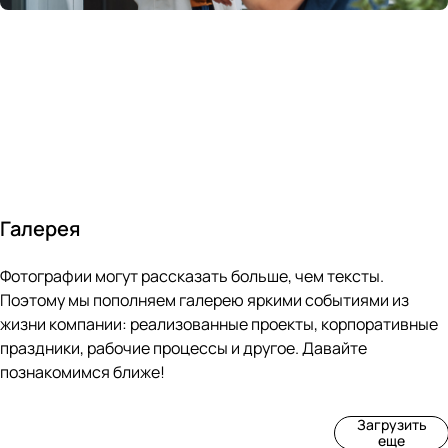
России
в
70&#37;
с
за 24
течение
всем
ведущими
часа
10 минут
покупателям
производите
Галерея
4
3
4
3
Фотографии могут рассказать больше, чем тексты.
фот
фот
фот
фот
о
о
о
о
Поэтому мы пополняем галерею яркими событиями из
Пр
Рек
Вы
Ма
жизни компании: реализованные проекты, корпоративные
оиз
онс
ста
рке
праздники, рабочие процессы и другое. Давайте
вод
тру
вка
т
познакомимся ближе!
ств
кци
«М
«Ар
о
я
ир
т-
Загрузить
нов
зда
ко
баз
еще