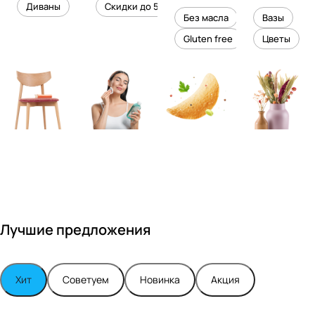
уровень
ного
Диваны
Скидки до 50%
дизайне
кожи
холесте
уюта в
Без масла
Вазы
ром
рина
вашем
Gluten free
Цветы
Максимо
интерье
м
ре
Турским
Лучшие предложения
Хит
Советуем
Новинка
Акция