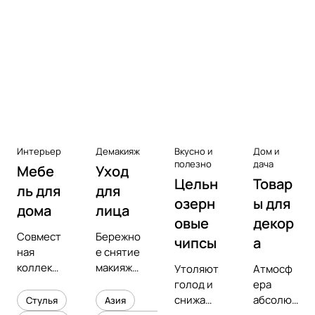
Аксессуары к виниловым
проигрывателям
Чистота
Интерьер
Демакияж
Вкусно и
Дом и
полезно
дача
Мебе
Уход
Цельн
Товар
ль для
для
озерн
ы для
дома
лица
овые
декор
Совмест
Бережно
чипсы
а
ная
е снятие
коллекц
макияжа
Утоляют
Атмосф
ия с
и
голод и
ера
предмет
увлажне
снижают
абсолют
Стулья
Азия
ным
ние