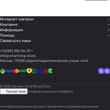
ой
ния
шек
ар»
лин
»
ейк
и
Интернет-магазин
Компания
кос
Информация
мет
Помощь
ики
Связаться с нами
+7(499) 350-54-37
info@smartshop.store
Москва, 115088 Шарикоподшипниковская улица, 4к4А
© 2026 Магазин SmartShop.Store
Темная тема
Конфиденциальность
Оферта
На информационном ресурсе применяются
рекомендательные