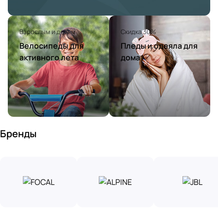
Взрослым и детям
Скидка 30%
Велосипеды для
Пледы и одеяла для
активного лета
дома
Бренды