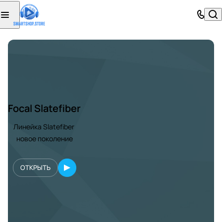
Focal Slatefiber
Линейка Slatefiber
новое поколение
ОТКРЫТЬ