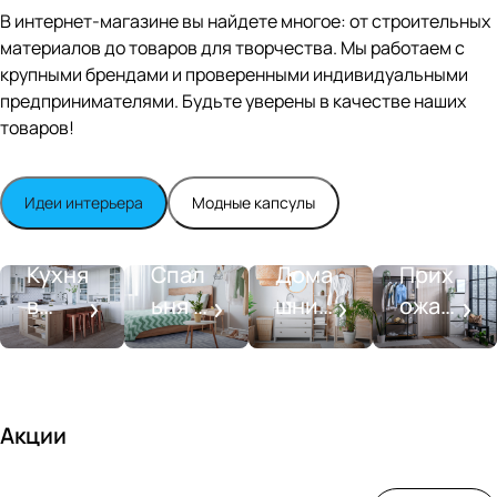
Editio
В интернет-магазине вы найдете многое: от строительных
n
материалов до товаров для творчества. Мы работаем с
Whit
крупными брендами и проверенными индивидуальными
e
satin
предпринимателями. Будьте уверены в качестве наших
товаров!
Идеи интерьера
Модные капсулы
Прихожа
Кухня
Спальня
Ванная
я
Кухня
Спал
Дома
Прих
в
ьня в
шний
ожая
стиле
совре
SPA-
со
моде
менн
салон
вкусо
рн
ом
м
стиле
Акции