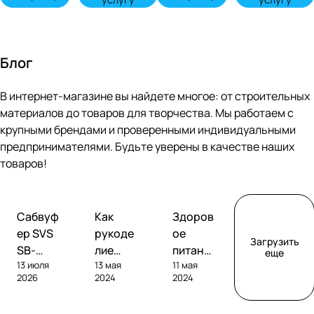
Блог
В интернет-магазине вы найдете многое: от строительных
материалов до товаров для творчества. Мы работаем с
крупными брендами и проверенными индивидуальными
предпринимателями. Будьте уверены в качестве наших
товаров!
Обзоры
Советы
Творчество
Сабвуф
Как
Здоров
сабвуферов
покупателям
ер SVS
рукоде
ое
Загрузить
SB-
лие
питание
еще
13 июля
13 мая
11 мая
1000
помога
без
2026
2024
2024
Pro
ет
глютен
развива
а: как