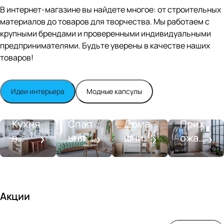
Editio
В интернет-магазине вы найдете многое: от строительных
n
материалов до товаров для творчества. Мы работаем с
Whit
крупными брендами и проверенными индивидуальными
e
satin
предпринимателями. Будьте уверены в качестве наших
товаров!
Идеи интерьера
Модные капсулы
Прихожа
Кухня
Спальня
Ванная
я
Кухня
Спал
Дома
Прих
в
ьня в
шний
ожая
стиле
совре
SPA-
со
моде
менн
салон
вкусо
рн
ом
м
стиле
Акции