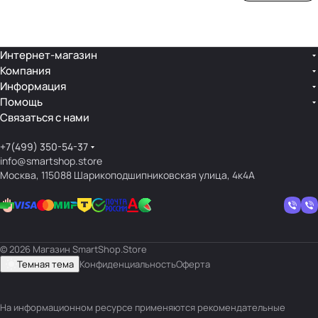
ой
ния
шек
ар»
лин
»
ейк
и
Интернет-магазин
Компания
кос
Информация
мет
Помощь
ики
Связаться с нами
+7(499) 350-54-37
info@smartshop.store
Москва, 115088 Шарикоподшипниковская улица, 4к4А
© 2026 Магазин SmartShop.Store
Темная тема
Конфиденциальность
Оферта
На информационном ресурсе применяются
рекомендательные