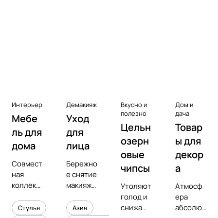
Аксессуары к виниловым
проигрывателям
Чистота
Интерьер
Демакияж
Вкусно и
Дом и
полезно
дача
Мебе
Уход
Цельн
Товар
ль для
для
озерн
ы для
дома
лица
овые
декор
Совмест
Бережно
чипсы
а
ная
е снятие
коллекц
макияжа
Утоляют
Атмосф
ия с
и
голод и
ера
предмет
увлажне
снижают
абсолют
Стулья
Азия
ным
ние