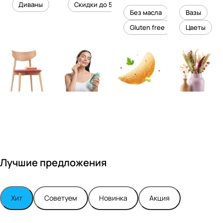
уровень
ного
Диваны
Скидки до 50%
дизайне
кожи
холесте
уюта в
Без масла
Вазы
ром
рина
вашем
Gluten free
Цветы
Максимо
интерье
м
ре
Турским
Лучшие предложения
Хит
Советуем
Новинка
Акция