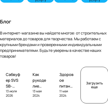
Блог
В интернет-магазине вы найдете многое: от строительных
материалов до товаров для творчества. Мы работаем с
крупными брендами и проверенными индивидуальными
предпринимателями. Будьте уверены в качестве наших
товаров!
Обзоры
Советы
Творчество
Сабвуф
Как
Здоров
сабвуферов
покупателям
ер SVS
рукоде
ое
Загрузить
SB-
лие
питание
еще
13 июля
13 мая
11 мая
1000
помога
без
2026
2024
2024
Pro
ет
глютен
развива
а: как