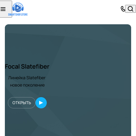
Focal Slatefiber
Линейка Slatefiber
новое поколение
ОТКРЫТЬ