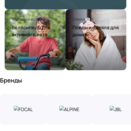
Взрослым и детям
Скидка 30%
Велосипеды для
Пледы и одеяла для
активного лета
дома
Бренды