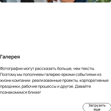
России
в
70&#37;
с
за 24
течение
всем
ведущими
часа
10 минут
покупателям
производите
Галерея
4
3
4
3
Фотографии могут рассказать больше, чем тексты.
фот
фот
фот
фот
о
о
о
о
Поэтому мы пополняем галерею яркими событиями из
Пр
Рек
Вы
Ма
жизни компании: реализованные проекты, корпоративные
оиз
онс
ста
рке
праздники, рабочие процессы и другое. Давайте
вод
тру
вка
т
познакомимся ближе!
ств
кци
«М
«Ар
о
я
ир
т-
Загрузить
нов
зда
ко
баз
еще