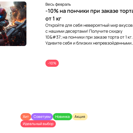
Весь февраль
-10% на пончики при заказе торт
от 1 кг
Откройте для себя невероятный мир вкусов
с нашими десертами! Получите скидку
10&#37; на пончики при заказе торта от 1 кг.
Удивите себя и близких непревзойденными
вкусами по выгодной цене!
-10%
Хит
Советуем
Новинка
Акция
Идеальный выбор