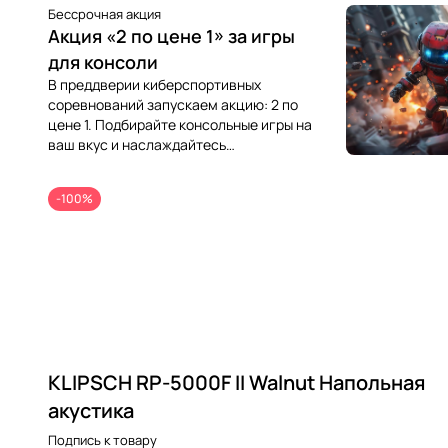
т
Бессрочная акция
и
Акция «2 по цене 1» за игры
для консоли
л
В преддверии киберспортивных
е
соревнований запускаем акцию: 2 по
цене 1. Подбирайте консольные игры на
м
ваш вкус и наслаждайтесь
о
атмосферным геймплеем.
д
-100%
е
р
н
KLIPSCH RP-5000F II Walnut Напольная
акустика
Подпись к товару