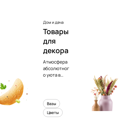
Дом и дача
Товары
для
декора
Атмосфера
абсолютног
о уюта в
вашем
интерьере
Вазы
Цветы