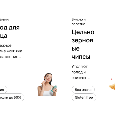
акияж
Вкусно и
полезно
од для
Цельно
ица
зернов
ежное
ые
тие макияжа
чипсы
влажнение
и
Утоляют
голод и
снижают
уровень
холестерина
зия
Без масла
кидки до 50%
Gluten free