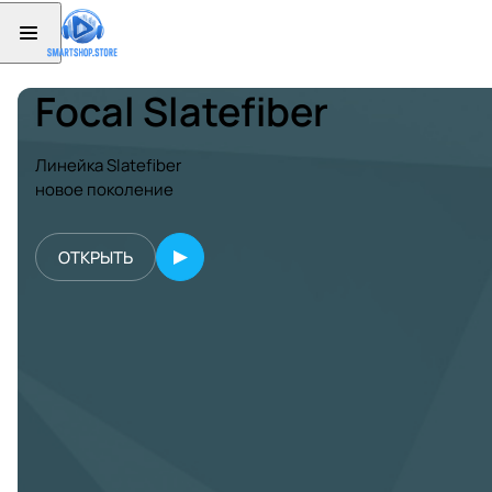
Focal Slatefiber
Линейка Slatefiber
новое поколение
ОТКРЫТЬ