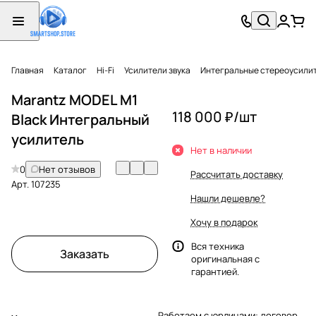
Главная
Каталог
Hi-Fi
Усилители звука
Интегральные стереоусили
Marantz MODEL M1
118 000 ₽/
шт
Black Интегральный
усилитель
Нет в наличии
0
Нет отзывов
Рассчитать доставку
Арт.
107235
Нашли дешевле?
Хочу в подарок
Вся техника
Заказать
оригинальная с
гарантией.
Работаем с юрлицами: договор,