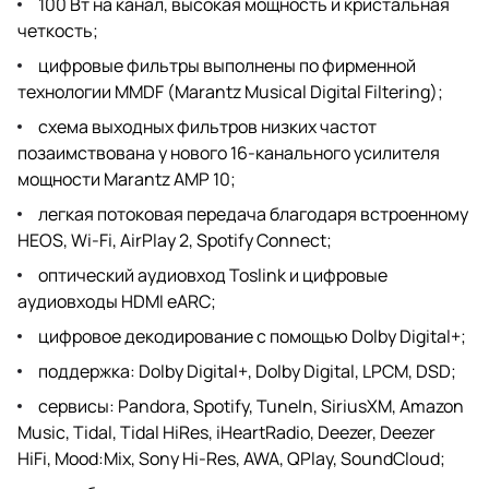
100 Вт на канал, высокая мощность и кристальная
четкость;
цифровые фильтры выполнены по фирменной
технологии MMDF (Marantz Musical Digital Filtering);
схема выходных фильтров низких частот
позаимствована у нового 16-канального усилителя
мощности Marantz AMP 10;
легкая потоковая передача благодаря встроенному
HEOS, Wi-Fi, AirPlay 2, Spotify Connect;
оптический аудиовход Toslink и цифровые
аудиовходы HDMI eARC;
цифровое декодирование с помощью Dolby Digital+;
поддержка: Dolby Digital+, Dolby Digital, LPCM, DSD;
сервисы: Pandora, Spotify, TuneIn, SiriusXM, Amazon
Music, Tidal, Tidal HiRes, iHeartRadio, Deezer, Deezer
HiFi, Mood:Mix, Sony Hi-Res, AWA, QPlay, SoundCloud;