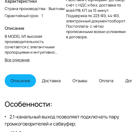
Характеристики
счёт с НДС и без, доставка по
Страна производства
:
Вьетнам
всей РФ, КП за 15 минут.
Гарантийный срок
:
1
Поддержка по 223-ФЗ, 44-ФЗ,
электронный документооборот.
Постоплата- с чётко
Описание
прописанными всеми условиями
В MODEL M1 высокая
в договоре.
производительность
сочетается с элегантными
пропорциями и интуитивно
понятным дизайном. Это новое
Все описание
поколение беспроводных
усилителей потокового вещания,
созданное на основе
многолетнего наследия Marantz
Описание
Доставка
Отзывы
Оплата
До
и инженерного опыта, меняет
то, как вы слушаете музыку и
смотрите телевизор по всему
дому, благодаря великолепному
Особенности:
звуку и набору комплексных
интеллектуальных функций.
2.1-канальный выход позволяет подключать пару
громкоговорителей и сабвуфер;