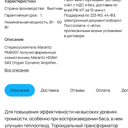
Характеристики
счёт с НДС и без, доставка по
Страна производства
:
Вьетнам
всей РФ, КП за 15 минут.
Гарантийный срок
:
1
Поддержка по 223-ФЗ, 44-ФЗ,
электронный документооборот.
Номинальная мощность, Вт
:
60
Постоплата- с чётко
Вт
прописанными всеми условиями
в договоре.
Описание
Стереоусилитель Marantz
PM6007 получил фирменную
схемотехнику Marantz HDAM-
SA3 (Hyper Dynamic Amplifier
Module на дискретных
Все описание
элементах) с токовой обратной
связью, нацеленную на
расширенный динамический
диапазон с уменьшенными
Описание
Доставка
Отзывы
Оплата
До
искажениями. PM6007 выдаст 45
Вт мощности RMS на 8-Омные
колонки, перекрывая
стандартный слышимый
Для повышения эффективности на высоких уровнях
диапазон частот.
громкости, особенно при воспроизведении баса, в нем
улучшен теплоотвод. Тороидальный трансформатор