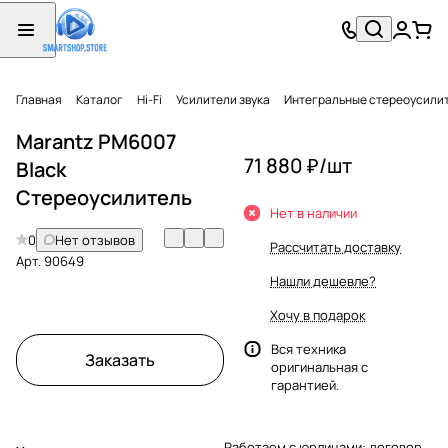
Главная
Каталог
Hi-Fi
Усилители звука
Интегральные стереоусили
Marantz PM6007
71 880 ₽/
шт
Black
Стереоусилитель
Нет в наличии
0
Нет отзывов
Рассчитать доставку
Арт.
90649
Нашли дешевле?
Хочу в подарок
Вся техника
Заказать
оригинальная с
гарантией.
Работаем с юрлицами: договор,