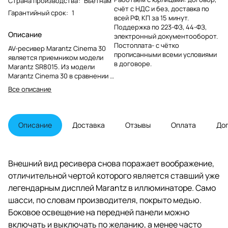
Страна производства
:
Вьетнам
счёт с НДС и без, доставка по
Гарантийный срок
:
1
всей РФ, КП за 15 минут.
Поддержка по 223-ФЗ, 44-ФЗ,
Описание
электронный документооборот.
Постоплата- с чётко
AV-ресивер Marantz Cinema 30
прописанными всеми условиями
является приемником модели
в договоре.
Marantz SR8015. Из модели
Marantz Cinema 30 в сравнении с
предудущей моделью на
Все описание
тыловой части ресивера убрали
многоканальный аналоговый
вход, с передней панели убрали
аналоговый и цифровой HDMI
Описание
Доставка
Отзывы
Оплата
До
вход, пульт дистанционного
управления лишился дисплея.
Так-же передняя панель за
откидной панелью лишилась
Внешний вид ресивера снова поражает воображение,
более половины клавиш
отличительной чертой которого является ставший уже
управления. На первый взгляд
японская корпорация решила
легендарным дисплей Marantz в иллюминаторе. Само
сильно снизить себестоимость
шасси, по словам производителя, покрыто медью.
топовой модели ресивера
Боковое освещение на передней панели можно
относительно предыдущего
поколения.
включать и выключать по желанию, а менее часто