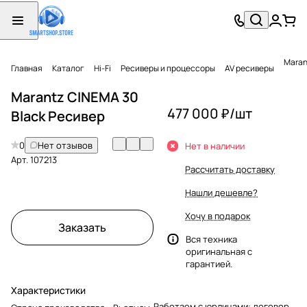
Maran
Главная
Каталог
Hi-Fi
Ресиверы и процессоры
AV ресиверы
Marantz CINEMA 30
477 000 ₽/
шт
Black Ресивер
0
Нет отзывов
Нет в наличии
Арт.
107213
Рассчитать доставку
Нашли дешевле?
Хочу в подарок
Заказать
Вся техника
оригинальная с
гарантией.
Характеристики
Работаем с юрлицами: договор,