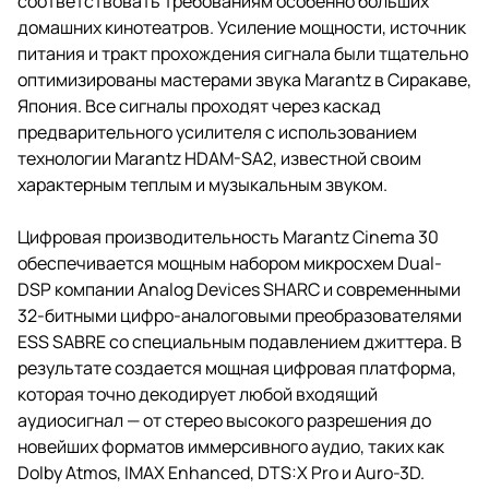
соответствовать требованиям особенно больших
домашних кинотеатров. Усиление мощности, источник
питания и тракт прохождения сигнала были тщательно
оптимизированы мастерами звука Marantz в Сиракаве,
Япония. Все сигналы проходят через каскад
предварительного усилителя с использованием
технологии Marantz HDAM-SA2, известной своим
характерным теплым и музыкальным звуком.
Цифровая производительность Marantz Cinema 30
обеспечивается мощным набором микросхем Dual-
DSP компании Analog Devices SHARC и современными
32-битными цифро-аналоговыми преобразователями
ESS SABRE со специальным подавлением джиттера. В
результате создается мощная цифровая платформа,
которая точно декодирует любой входящий
аудиосигнал — от стерео высокого разрешения до
новейших форматов иммерсивного аудио, таких как
Dolby Atmos, IMAX Enhanced, DTS:X Pro и Auro-3D.