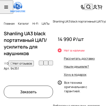
Shanling UA3 black портативный ЦАП/у
Главная
Каталог
Hi-Fi
ЦАПы
Shanling UA3 black
14 990 ₽/
шт
портативный ЦАП/
усилитель для
Нет в наличии
наушников
Рассчитать доставку
0
Нет отзывов
Нашли дешевле?
Арт.
94351
Хочу в подарок
Вся техника
оригинальная с
гарантией.
Заказать
Работаем с юрлицами: договор,