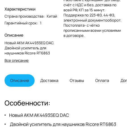
счёт с НДС и без, доставка по
Характеристики
всей РФ, КП за 15 минут.
Поддержка по 223-ФЗ, 44-ФЗ,
Страна производства
:
Китай
электронный документооборот.
Гарантийный срок
:
1
Постоплата- с чётко
прописанными всеми условиями
Описание
в договоре.
Новый AKM AK4493SEQ DAC.
Двойной усилитель для
наушников Ricore RT6863
Все описание
Описание
Доставка
Отзывы
Оплата
До
Особенности:
Новый AKM AK4493SEQ DAC
Двойной усилитель для наушников Ricore RT6863