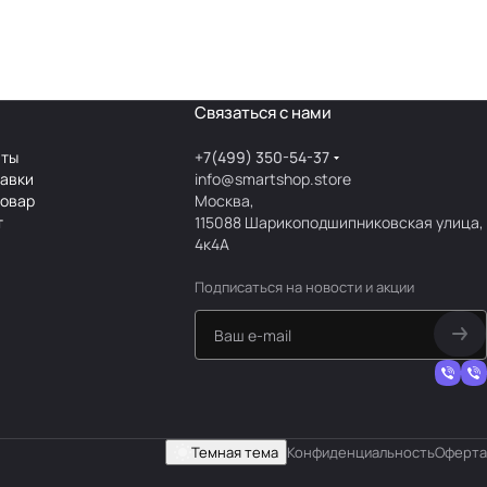
Связаться с нами
аты
+7(499) 350-54-37
тавки
info@smartshop.store
товар
Москва,
т
115088 Шарикоподшипниковская улица,
4к4А
Подписаться
на новости и акции
Темная тема
Конфиденциальность
Оферта