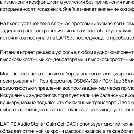
в изменении коэффициента усиления без применения каких
которые вносят искажения. Ячейка меняет значение коэфф
На входе установлена сложная программируемая логическ
задержки распространения сигнала и способствует улучшен
источников поступают в ЦАП без последующего преобразо
Питание играет решающую роль в любом аудио-компоненте.
высокоемкостными конденсаторами и высокоскоростными
Модель оснащена полным набором аналоговых и цифровых
проигрывания Hi-Res-форматов DSD64/128 и PCM (до 384 
возможностью управления воспроизведением через приложени
Искушенных аудиофилов порадует наличие балансных входо
примеру, можно подключить фирменный транспорт. Для эк
выбрать с помощью штатного пульта, а на выходе устано
ЦАП PS Audio Stellar Gain Cell DAC использует многие тех
обладает отличной микро- и макродинамкой, а также бога