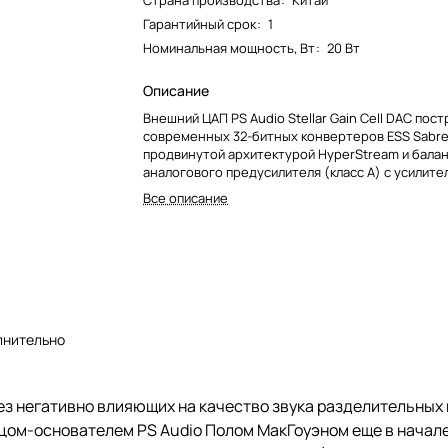
Страна производства
:
Китай
Гарантийный срок
:
1
Номинальная мощность, Вт
:
20 Вт
Описание
Внешний ЦАП PS Audio Stellar Gain Cell DAC пос
современных 32-битных конвертеров ESS Sabre
продвинутой архитектурой HyperStream и бала
аналогового предусилителя (класс A) с усилит
ячейками Gain Cell, который имеет сильноточны
Все описание
выходной каскад.
лнительно
з негативно влияющих на качество звука разделительных 
цом-основателем PS Audio Полом МакГоуэном еще в начале