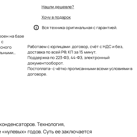
Нашли дешевле?
Хочу в подарок
Вся техника оригинальная с гарантией.
троен на базе
 с
Работаем с юрлицами: договор, счёт с НДС и без,
нсного
доставка по всей РФ, КП за 15 минут.
ельными
Поддержка по 223-ФЗ, 44-ФЗ, электронный
й гибридный
документооборот.
Постоплата- с чётко прописанными всеми условиями в
договоре.
конденсаторов. Технология,
 «нулевых» годов. Суть ее заключается