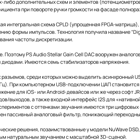
-либо дополнительных схем и элементов (потенциометров, 
ициента при повороте ручки громкости на фасаде полнора
ая интегральная схема CPLD (упрощенная FPGA-матрица),
ию формы импульсов. Технология получила название “Digita
вания частоты дискретизации.
 Поэтому PS Audio Stellar Gain Cell DAC вооружен аналог
 диодами. Имеются семь стабилизаторов напряжения.
 разъемов, среди которых можно выделить асинхронный U
кГц). При компьютерном USB-подключении ЦАП становится
е для iOS- или Android-девайсов или же через софт JRiver,
в/выходов, а также входной интерфейс I2S для «нативной»
спериментов с оттенками звучания имеются три цифровых 
влен пассивный аналоговый фильтр, понижающий переходны
нические решения, позаимствованные у модели NuWave DSD, 
тым натуральным звучанием с масштабной 3D-сценой.