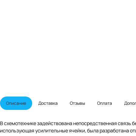
Описание
Доставка
Отзывы
Оплата
Допо
В схемотехнике задействована непосредственная связь бе
использующая усилительные ячейки, была разработана от