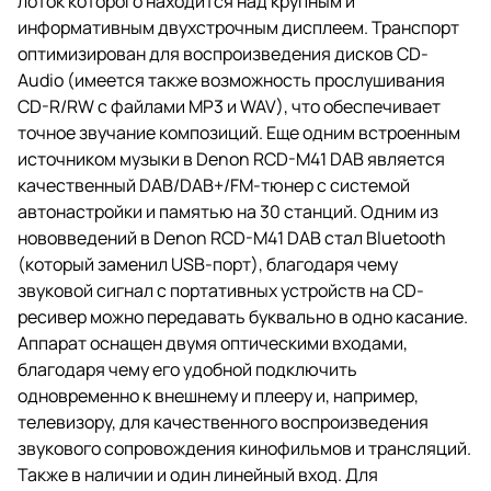
лоток которого находится над крупным и
информативным двухстрочным дисплеем. Транспорт
оптимизирован для воспроизведения дисков CD-
Audio (имеется также возможность прослушивания
CD-R/RW с файлами MP3 и WAV), что обеспечивает
точное звучание композиций. Еще одним встроенным
источником музыки в Denon RCD-M41 DAB является
качественный DAB/DAB+/FM-тюнер с системой
автонастройки и памятью на 30 станций. Одним из
нововведений в Denon RCD-M41 DAB стал Bluetooth
(который заменил USB-порт), благодаря чему
звуковой сигнал с портативных устройств на CD-
ресивер можно передавать буквально в одно касание.
Аппарат оснащен двумя оптическими входами,
благодаря чему его удобной подключить
одновременно к внешнему и плееру и, например,
телевизору, для качественного воспроизведения
звукового сопровождения кинофильмов и трансляций.
Также в наличии и один линейный вход. Для