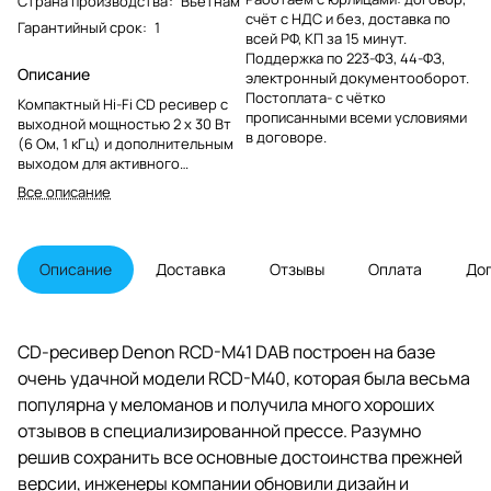
Страна производства
:
Вьетнам
счёт с НДС и без, доставка по
Гарантийный срок
:
1
всей РФ, КП за 15 минут.
Поддержка по 223-ФЗ, 44-ФЗ,
Описание
электронный документооборот.
Постоплата- с чётко
Компактный Hi-Fi CD ресивер с
прописанными всеми условиями
выходной мощностью 2 x 30 Вт
в договоре.
(6 Ом, 1 кГц) и дополнительным
выходом для активного
сабвуфера. Новая дискретная
Все описание
аналоговая схема с упрощенным
дизайном цепи и Triple Noise
Reduction Design (T.N.R.D.) для
минимизации шума. Встроенный
Описание
Доставка
Отзывы
Оплата
До
Bluetooth с возможностью
отключения для максимального
качества звука. Разнообразие
источников воспроизведения:
CD-ресивер Denon RCD-M41 DAB построен на базе
CD, FM/DAB/DAB+ и два
очень удачной модели RCD-M40, которая была весьма
оптических цифровых входа.
Новый дизайн, вдохновленный
популярна у меломанов и получила много хороших
флагманской серией NE.
отзывов в специализированной прессе. Разумно
Потребляемая мощность: 70 Вт.
решив сохранить все основные достоинства прежней
версии, инженеры компании обновили дизайн и