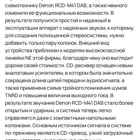
схемотехнику Denon RCD-M41 DAB, а также немного
изменили ее функциональные возможности. В
результате получился простой и надежный в
эксплуатации аппарат с надежным звуком, к которому,
для создания полноценной стереосистемы, нужно
добавить только пару колонок. Внешний вид
устройства приближен к моделям высококлассной
линейки NE этой фирмы, благодаря чему оно выглядит
дороже своей стоимости. CD-ресивер оснащен новым
аналоговым усилителем, в котором была значительно
сокращена длина цепей передачи аудиосигнала, а
также применена схема тройного понижения шумов
TNRD и повышена величина выходного тока. В
результате звучание Denon RCD-M41 DAB стало более
открытым и ударным, и система теперь легко
справляется даже с компактными напольными
колонками. Основным источником сигнала в системе
по-прежнему является CD-привод, узкий загрузочный