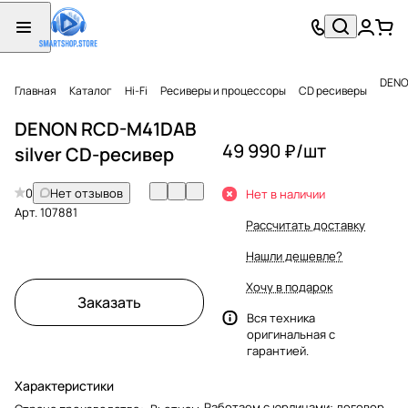
DENO
Главная
Каталог
Hi-Fi
Ресиверы и процессоры
CD ресиверы
DENON RCD-M41DAB
49 990 ₽/
шт
silver CD-ресивер
0
Нет отзывов
Нет в наличии
Арт.
107881
Рассчитать доставку
Нашли дешевле?
Хочу в подарок
Заказать
Вся техника
оригинальная с
гарантией.
Характеристики
Работаем с юрлицами: договор,