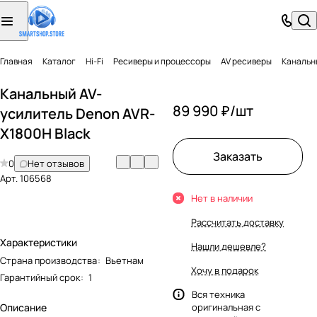
Главная
Каталог
Hi-Fi
Ресиверы и процессоры
AV ресиверы
Канальн
Канальный AV-
89 990 ₽/
шт
усилитель Denon AVR-
X1800H Black
Заказать
0
Нет отзывов
Арт.
106568
Нет в наличии
Рассчитать доставку
Характеристики
Нашли дешевле?
Страна производства
:
Вьетнам
Хочу в подарок
Гарантийный срок
:
1
Вся техника
Описание
оригинальная с