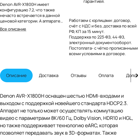
гарантией.
Denon AVR-X1800H имеет
конфигурацию 7.2, что также
нечасто встречается в данной
Работаем с юрлицами: договор,
ценовой категории. А аппарате
счёт с НДС и без, доставка по всей
имеются декодеры 3D-форматов
Все описание
РФ, КП за 15 минут.
звука Dolby Atmos и DTS:X, и на его
Поддержка по 223-ФЗ, 44-ФЗ,
основе можно создавать системы
электронный документооборот.
в конфигурации 5.2.2. Это позволит
Постоплата- с чётко прописанными
полноценно озвучить
всеми условиями в договоре.
большинство гостиных в обычной
городской квартире. Также в
данной модели имеется процессор
Dolby Atmos Height Virtualization,
Описание
Доставка
Отзывы
Оплата
Допо
который позволит придать
объемность стандартным
звуковым дорожкам. Для удобной
настройки системы домашнего
Denon AVR-X1800H оснащен шестью HDMI-входами и
кинотеатра в данной модели
выходом с поддержкой новейшего стандарта HDCP2.3.
предусмотрена технология
автокалибровки Audy.
Аппарат не только может осуществлять коммутацию
видео с параметрами 8K/60 Гц, Dolby Vision, HDR10 и HGL,
но также поддерживает технологию eARC, которая
позволяет передавать звук в 3D-форматах. Также