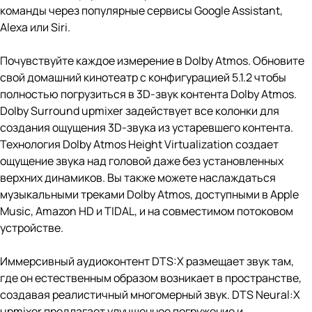
команды через популярные сервисы Google Assistant,
Alexa или Siri.
Почувствуйте каждое измерение в Dolby Atmos. Обновите
свой домашний кинотеатр с конфигурацией 5.1.2 чтобы
полностью погрузиться в 3D-звук контента Dolby Atmos.
Dolby Surround upmixer задействует все колонки для
создания ощущения 3D-звука из устаревшего контента.
Технология Dolby Atmos Height Virtualization создает
ощущение звука над головой даже без установленных
верхних динамиков. Вы также можете наслаждаться
музыкальными треками Dolby Atmos, доступными в Apple
Music, Amazon HD и TIDAL, и на совместимом потоковом
устройстве.
Иммерсивный аудиоконтент DTS:X размещает звук там,
где он естественным образом возникает в пространстве,
создавая реалистичный многомерный звук. DTS Neural:X
upmixer предлагает улучшенное погружение и