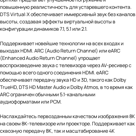
повышенную реалистичность для устаревшего контента.
DTS Virtual:X обеспечивает иммерсивный звук без каналов
высоты, создавая эффекты виртуальной высоты в
конфигурации динамиков 7.1, 5.1 или 2.1.
Поддерживает новейшие технологии на всех входах и
выходах HDMI. ARC (Audio Return Channel) или eARC
(Enhanced Audio Return Channel) упрощает
воспроизведение звука с телевизора через AV-ресивер с
помощью всего одного соединения HDMI. eARC
обеспечивает передачу звука HD и 3D, такого как Dolby
TrueHD, DTS HD Master Audio и Dolby Atmos, в то время как
ARC ограничен обычными 5.1-канальными
аудиоформатами или PCM.
Наслаждайтесь первозданным качеством изображения 8K
на своем 8K-телевизоре или проекторе. Поддерживает как
сквозную передачу 8K, так и масштабирование 4K