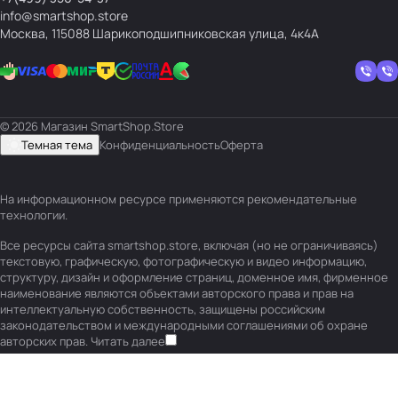
info@smartshop.store
Москва, 115088 Шарикоподшипниковская улица, 4к4А
© 2026 Магазин SmartShop.Store
Темная тема
Конфиденциальность
Оферта
На информационном ресурсе применяются
рекомендательные
технологии
.
Все ресурсы сайта smartshop.store, включая (но не ограничиваясь)
текстовую, графическую, фотографическую и видео информацию,
структуру, дизайн и оформление страниц, доменное имя, фирменное
наименование являются объектами авторского права и прав на
интеллектуальную собственность, защищены российским
законодательством и международными соглашениями об охране
авторских прав.
Читать далее