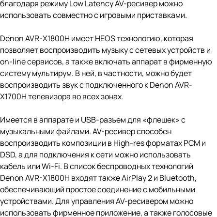
благодаря режиму Low Latency AV-ресивер можно
использовать совместно с игровыми приставками.
Denon AVR-X1800H имеет HEOS технологию, которая
позволяет воспроизводить музыку с сетевых устройств и
on-line сервисов, а также включать аппарат в фирменную
систему мультирум. В ней, в частности, можно будет
воспроизводить звук с подключенного к Denon AVR-
X1700H телевизора во всех зонах.
Имеется в аппарате и USB-разъем для «флешек» с
музыкальными файлами. AV-ресивер способен
воспроизводить композиции в High-res форматах PCM и
DSD, а для подключения к сети можно использовать
кабель или Wi-Fi. В список беспроводных технологий
Denon AVR-X1800H входят также AirPlay 2 и Bluetooth,
обеспечивающий простое соединение с мобильными
устройствами. Для управления AV-ресивером можно
использовать фирменное приложение, а также голосовые