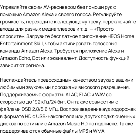
Управляйте своим AV-ресивером без помощи рук с
помощью Amazon Alexa и своего голоса. Регулируйте
громкость, переходите к следующему треку, переключайте
входы для разных медиаплееров и т. д. — «Просто
спросите». Загрузите бесплатное приложение HEOS Home
Entertainment Skill, чтобы активировать голосовые
команды Amazon Alexa. Требуется приложение Alexa и
Amazon Echo, Dot или эквивалент. Доступность функций
зависит от региона.
Наслаждайтесь превосходным качеством звука с вашими
любимыми звуковыми дорожками высокого разрешения.
Поддерживаемые форматы: ALAC, FLAC и WAV со
скоростью до 192 кГц/24 бит. Он также совместим с
файлами DSD 2,8/5,6 МГц. Воспроизведение аудиодорожек
в формате HD с USB-накопителя или других подключенных
дисков по сети или с Amazon Music HD по подписке. Также
поддерживаются обычные файлы MP3 и WMA.