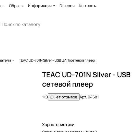
лог
Образы
Информация
Галерея
Контакты
ватели
TEAC UD-701N Silver - USB ЦАП/сетевой плеер
TEAC UD-701N Silver - US
сетевой плеер
0
Нет отзывов
Арт.
94681
Характеристики