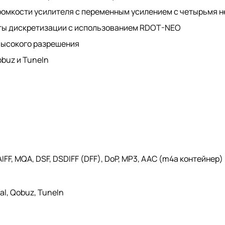
громкости усилителя с переменным усилением с четырьмя
оты дискретизации с использованием RDOT-NEO
 высокого разрешения
obuz и TuneIn
IFF, MQA, DSF, DSDIFF (DFF), DoP, MP3, AAC (m4a контейнер)
al, Qobuz, TuneIn