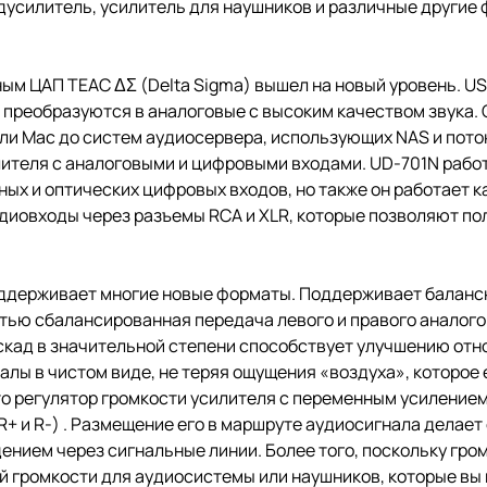
дусилитель, усилитель для наушников и различные другие
ым ЦАП TEAC ΔΣ (Delta Sigma) вышел на новый уровень. U
лы преобразуются в аналоговые с высоким качеством звука.
или Mac до систем аудиосервера, использующих NAS и пото
ителя с аналоговыми и цифровыми входами. UD-701N работ
ных и оптических цифровых входов, но также он работает 
диовходы через разъемы RCA и XLR, которые позволяют п
поддерживает многие новые форматы. Поддерживает баланс
тью сбалансированная передача левого и правого аналог
скад в значительной степени способствует улучшению от
лы в чистом виде, не теряя ощущения «воздуха», которое 
это регулятор громкости усилителя с переменным усилени
, R+ и R-) . Размещение его в маршруте аудиосигнала делае
ением через сигнальные линии. Более того, поскольку гро
й громкости для аудиосистемы или наушников, которые вы