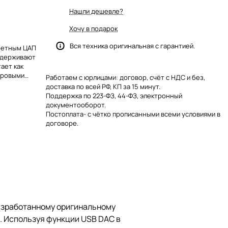
Нашли дешевле?
Хочу в подарок
Вся техника оригинальная с гарантией.
кретным ЦАП
оддерживают
тает как
фровыми
Работаем с юрлицами: договор, счёт с НДС и без,
ые аудиовходы
доставка по всей РФ, КП за 15 минут.
наушники с
Поддержка по 223-ФЗ, 44-ФЗ, электронный
XLR. Декодер
документооборот.
ходы.
Постоплата- с чётко прописанными всеми условиями в
договоре.
азработанному оригинальному
. Используя функции USB DAC в