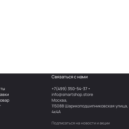
Связаться с нами
аты
+7(499) 350-54-37
тавки
info@smartshop.store
товар
Москва,
т
115088 Шарикоподшипниковская улица,
4к4А
Подписаться
на новости и акции