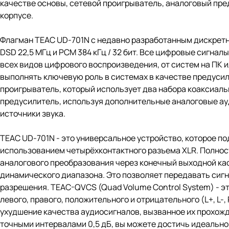
качестве основы, сетевой проигрыватель, аналоговый пре
корпусе.
Флагман TEAC UD-701N с недавно разработанным дискретн
DSD 22,5 МГц и PCM 384 кГц / 32 бит. Все цифровые сигна
всех видов цифрового воспроизведения, от систем на ПК 
выполнять ключевую роль в системах в качестве предусил
проигрыватель, который использует два набора коаксиаль
предусилитель, используя дополнительные аналоговые ау
источники звука.
TEAC UD-701N - это универсальное устройство, которое 
использованием четырёхконтактного разъема XLR. Полнос
аналогового преобразования через конечный выходной ка
динамического диапазона. Это позволяет передавать сигна
разрешения. TEAC-QVCS (Quad Volume Control System) - 
левого, правого, положительного и отрицательного (L+, L-
ухудшение качества аудиосигналов, вызванное их прохожд
точными интервалами 0,5 дБ, вы можете достичь идеально