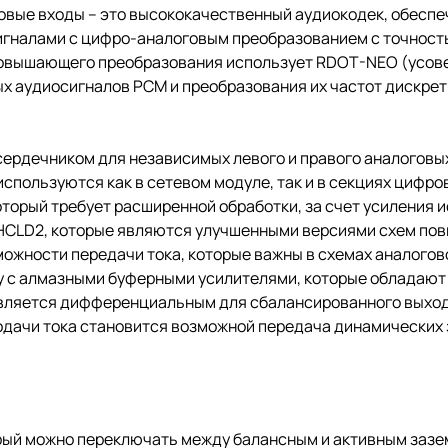
ровые входы – это высококачественный аудиокодек, обесп
 сигналами с цифро-аналоговым преобразованием с точност
повышающего преобразования использует RDOT-NEO (усов
 аудиосигналов PCM и преобразования их частот дискретиз
сердечником для независимых левого и правого аналогов
пользуются как в сетевом модуле, так и в секциях цифров
торый требует расширенной обработки, за счет усиления и
CLD2, которые являются улучшенными версиями схем пов
озможности передачи тока, которые важны в схемах аналого
у с алмазными буферными усилителями, которые обладают
 является дифференциальным для сбалансированного выхо
дачи тока становится возможной передача динамических з
орый можно переключать между балансным и активным заз