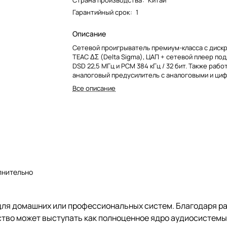
Страна производства
:
Китай
Гарантийный срок
:
1
Описание
Сетевой проигрыватель премиум-класса с дис
TEAC ΔΣ (Delta Sigma), ЦАП + сетевой плеер п
DSD 22,5 МГц и PCM 384 кГц / 32 бит. Также рабо
аналоговый предусилитель с аналоговыми и ци
входами, используя дополнительные аналогов
Все описание
через разъемы RCA и XLR. Балансный выход на 
использованием четырёхконтактного разъема 
MQA, который также поддерживает цифровые в
лнительно
для домашних или профессиональных систем. Благодаря р
ство может выступать как полноценное ядро аудиосистемы