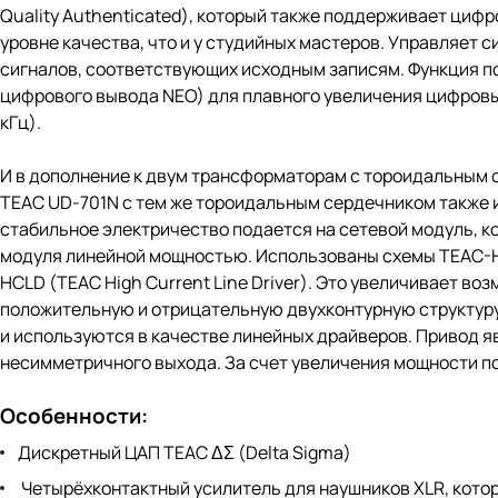
Quality Authenticated), который также поддерживает циф
уровне качества, что и у студийных мастеров. Управляет
сигналов, соответствующих исходным записям. Функция 
цифрового вывода NEO) для плавного увеличения цифровых
кГц).
И в дополнение к двум трансформаторам с тороидальным 
TEAC UD-701N с тем же тороидальным сердечником также ис
стабильное электричество подается на сетевой модуль, ко
модуля линейной мощностью. Использованы схемы TEAC-H
HCLD (TEAC High Current Line Driver). Это увеличивает в
положительную и отрицательную двухконтурную структур
и используются в качестве линейных драйверов. Привод
несимметричного выхода. За счет увеличения мощности по
Особенности:
Дискретный ЦАП TEAC ΔΣ (Delta Sigma)
Четырёхконтактный усилитель для наушников XLR, кот