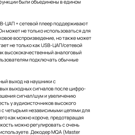
 функции были объединены в едином
SB-ЦАП + сетевой плеер поддерживают
 Он может не только использоваться для
ковое воспроизведение, но также может
ает не только как USB-ЦАП/сетевой
как высококачественный аналоговый
ользователям подключать обычные
ный выход на наушники с
овых выходных сигналов после цифро-
ношения сигнал/шум и увеличению
есть у аудиоисточников высокого
ем с четырьмя независимыми цепями для
т его как можно короче, предотвращая
мкость можно регулировать с очень
 используете. Декодер MQA (Master