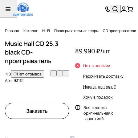
Главная
Каталог
Hi-Fi
Проигрыватели и плееры
CD проигрыватели
Music Hall CD 25.3
89 990 ₽/
шт
black CD-
проигрыватель
Нет в наличии
0
Нет отзывов
Рассчитать доставку
Арт.
93112
Нашли дешевле?
Хочу в подарок
Вся техника
Заказать
оригинальная с
гарантией.