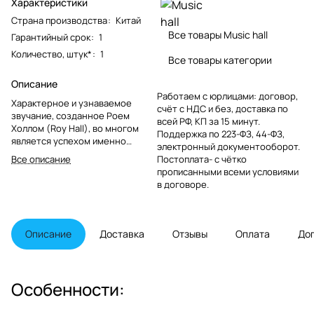
Характеристики
Страна производства
:
Китай
Все товары Music hall
Гарантийный срок
:
1
Количество, штук*
:
1
Все товары категории
Описание
Работаем с юрлицами: договор,
Характерное и узнаваемое
счёт с НДС и без, доставка по
звучание, созданное Роем
всей РФ, КП за 15 минут.
Холлом (Roy Hall), во многом
Поддержка по 223-ФЗ, 44-ФЗ,
является успехом именно
электронный документооборот.
проигрывателей Music Hall. Его
Все описание
Постоплата- с чётко
огромный, более чем 30-летний,
прописанными всеми условиями
опыт работы с аналоговым
в договоре.
звуком и его способность
находить и распознавать
"хороший" звук, позволяют
создавать одни из лучших
Описание
Доставка
Отзывы
Оплата
До
виниловых проигрывателей на
рынке.
Особенности: