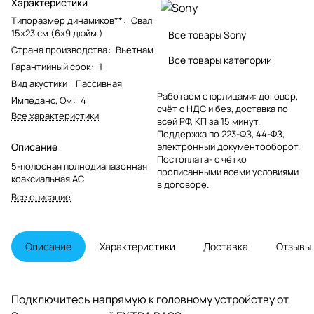
Характеристики
Типоразмер динамиков**
:
Овал
15x23 см (6x9 дюйм.)
Все товары Sony
Страна производства
:
Вьетнам
Все товары категории
Гарантийный срок
:
1
Вид акустики
:
Пассивная
Работаем с юрлицами: договор,
Импеданс, Ом
:
4
счёт с НДС и без, доставка по
Все характеристики
всей РФ, КП за 15 минут.
Поддержка по 223-ФЗ, 44-ФЗ,
Описание
электронный документооборот.
Постоплата- с чётко
5-полосная полнодиапазонная
прописанными всеми условиями
коаксиальная АС
в договоре.
Все описание
Описание
Характеристики
Доставка
Отзывы
Подключитесь напрямую к головному устройству от