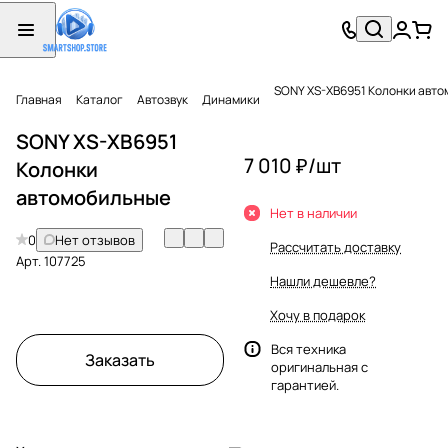
SONY XS-XB6951 Колонки авт
Главная
Каталог
Автозвук
Динамики
SONY XS-XB6951
7 010 ₽/
шт
Колонки
автомобильные
Нет в наличии
0
Нет отзывов
Рассчитать доставку
Арт.
107725
Нашли дешевле?
Хочу в подарок
Вся техника
Заказать
оригинальная с
гарантией.