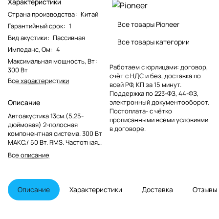
Характеристики
Страна производства
:
Китай
Все товары Pioneer
Гарантийный срок
:
1
Вид акустики
:
Пассивная
Все товары категории
Импеданс, Ом
:
4
Максимальная мощность, Вт
:
Работаем с юрлицами: договор,
300 Вт
счёт с НДС и без, доставка по
Все характеристики
всей РФ, КП за 15 минут.
Поддержка по 223-ФЗ, 44-ФЗ,
Описание
электронный документооборот.
Постоплата- с чётко
Автоакустика 13см.(5,25-
прописанными всеми условиями
дюймовая) 2-полосная
в договоре.
компонентная система. 300 Вт
МАКС./ 50 Вт. RMS. Частотная
характеристика 42 Гц - 58 кГц.
Все описание
Чувствительность 89 дБ. 4 Ом.
Материал НЧ-динамика
-Композитный конус IMPP™. Тип
звуковой катушки - Медь.
Описание
Характеристики
Доставка
Отзывы
Звуковая катуш