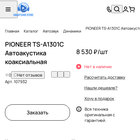
PIONEER TS-A1301C Автоакуст
Главная
Каталог
Автозвук
Динамики
PIONEER TS-A1301C
8 530 ₽/
шт
Автоакустика
коаксиальная
Нет в наличии
0
Нет отзывов
Рассчитать доставку
Арт.
107932
Нашли дешевле?
Хочу в подарок
Вся техника
Заказать
оригинальная с
гарантией.