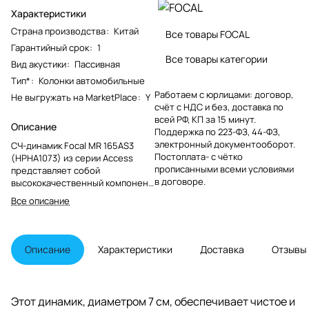
Характеристики
Страна производства
:
Китай
Все товары FOCAL
Гарантийный срок
:
1
Все товары категории
Вид акустики
:
Пассивная
Тип*
:
Колонки автомобильные
Работаем с юрлицами: договор,
Не выгружать на MarketPlace
:
Y
счёт с НДС и без, доставка по
всей РФ, КП за 15 минут.
Описание
Поддержка по 223-ФЗ, 44-ФЗ,
электронный документооборот.
СЧ-динамик Focal MR 165AS3
Постоплата- с чётко
(HPHA1073) из серии Access
прописанными всеми условиями
представляет собой
в договоре.
высококачественный компонент
акустической системы,
Все описание
предназначенный для
воспроизведения
среднечастотного диапазона
звука.
Описание
Характеристики
Доставка
Отзывы
Этот динамик, диаметром 7 см, обеспечивает чистое и