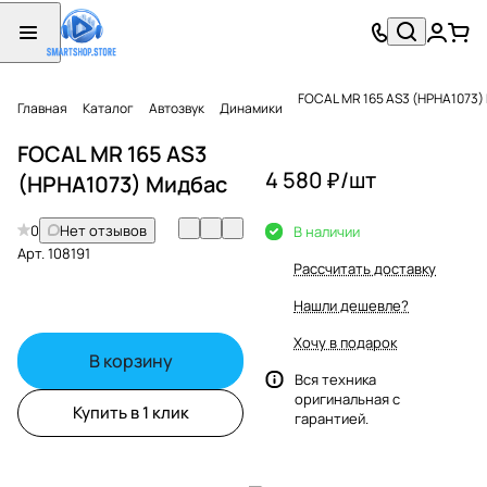
FOCAL MR 165 AS3 (HPHA1073)
Главная
Каталог
Автозвук
Динамики
FOCAL MR 165 AS3
4 580 ₽/
шт
(HPHA1073) Мидбас
0
Нет отзывов
В наличии
Арт.
108191
Рассчитать доставку
Нашли дешевле?
Хочу в подарок
В корзину
Вся техника
оригинальная с
Купить в 1 клик
гарантией.