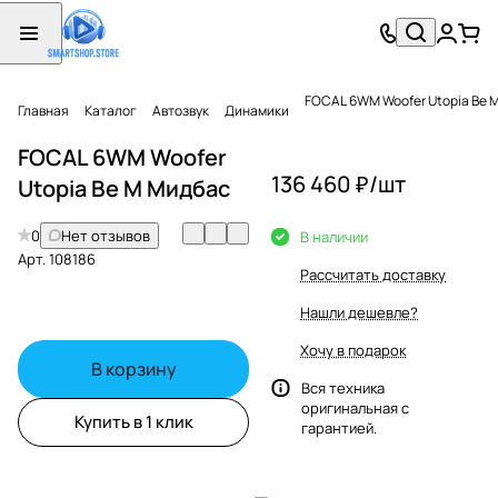
FOCAL 6WM Woofer Utopia Be 
Главная
Каталог
Автозвук
Динамики
FOCAL 6WM Woofer
136 460 ₽/
шт
Utopia Be M Мидбас
0
Нет отзывов
В наличии
Арт.
108186
Рассчитать доставку
Нашли дешевле?
Хочу в подарок
В корзину
Вся техника
оригинальная с
Купить в 1 клик
гарантией.