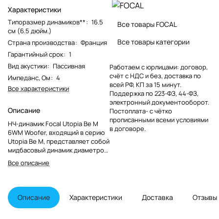
Характеристики
Типоразмер динамиков**
:
16.5
Все товары FOCAL
см (6.5 дюйм.)
Все товары категории
Страна производства
:
Франция
Гарантийный срок
:
1
Вид акустики
:
Пассивная
Работаем с юрлицами: договор,
счёт с НДС и без, доставка по
Импеданс, Ом
:
4
всей РФ, КП за 15 минут.
Все характеристики
Поддержка по 223-ФЗ, 44-ФЗ,
электронный документооборот.
Описание
Постоплата- с чётко
прописанными всеми условиями
НЧ-динамик Focal Utopia Be M
в договоре.
6WM Woofer, входящий в серию
Utopia Be M, представляет собой
мидбасовый динамик диаметром
6,5 дюймов. Комплект включает
Все описание
два динамика, что позволяет
создать сбалансированную и
мощную звуковую сцену в
автомобиле или домашней
Описание
Характеристики
Доставка
Отзывы
аудиосистеме.<br>
<img width="115"