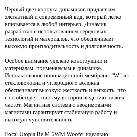
alt="6591811014.jpg"
src="/upload/medialibrary/106/q0
Черный цвет корпуса динамиков придает им
wh18y6l8fm7e3j1lmmxgedotjsjk6b
элегантный и современный вид, который легко
.jpg" height="97"
title="6591811014.jpg"><img
вписывается в любой интерьер. Динамик
width="126" alt="Screenshot
разработан с использованием передовых
(3).png"
технологий и материалов, что обеспечивает
src="/upload/medialibrary/3b9/8
4q92reqtt2ktfvqooq0ki0ay9hcs63
высокую производительность и долговечность.
7.png" height="87"
title="Screenshot (3).png"><br>
Особое внимание уделено конструкции и
материалам, применяемым в динамике.
Использование инновационной мембраны “W” из
стекловолокна и углеродного волокна
обеспечивает высокую жесткость и легкость, что
способствует точному воспроизведению низких
частот. Магнитная система с неодимовыми
магнитами гарантирует стабильную работу и
высокую чувствительность.
Focal Utopia Be M 6WM Woofer идеально