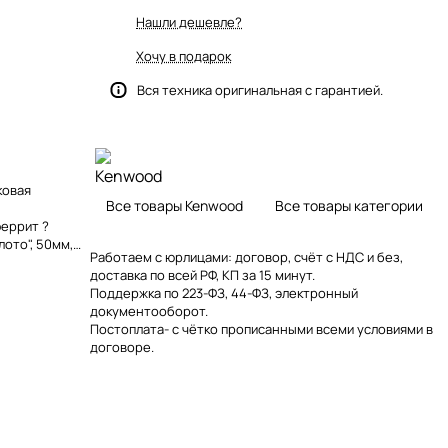
Нашли дешевле?
Хочу в подарок
Вся техника оригинальная с гарантией.
ковая
Все товары Kenwood
Все товары категории
феррит ?
лото", 50мм,
Работаем с юрлицами: договор, счёт с НДС и без,
, "зо
доставка по всей РФ, КП за 15 минут.
Поддержка по 223-ФЗ, 44-ФЗ, электронный
документооборот.
Постоплата- с чётко прописанными всеми условиями в
договоре.