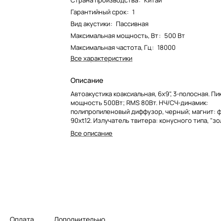
Страна производства
:
Китай
Гарантийный срок
:
1
Вид акустики
:
Пассивная
Максимальная мощность, Вт
:
500 Вт
Максимальная частота, Гц
:
18000
Все характеристики
Описание
Автоакустика коаксиальная, 6х9", 3-полосная. Пи
мощность 500Вт; RMS 80Вт. НЧ/СЧ-динамик:
полипропиленовый диффузор, черный; магнит: 
90xt12. Излучатель твитера: конусного типа, "зо
феррит. Излучатель супертвитера: керамический
Все описание
Оплата
Дополнительно