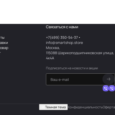
Связаться с нами
аты
+7(499) 350-54-37
тавки
info@smartshop.store
товар
Москва,
т
115088 Шарикоподшипниковская улица,
4к4А
Подписаться
на новости и акции
Темная тема
Конфиденциальность
Оферта