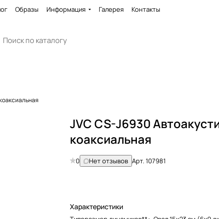
лог
Образы
Информация
Галерея
Контакты
 коаксиальная
JVC CS-J6930 Автоакуст
коаксиальная
0
Нет отзывов
Арт.
107981
Характеристики