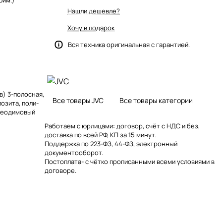
юйм.)
Нашли дешевле?
Хочу в подарок
Вся техника оригинальная с гарантией.
в) 3-полосная,
Все товары JVC
Все товары категории
позита, поли-
 неодимовый
Работаем с юрлицами: договор, счёт с НДС и без,
доставка по всей РФ, КП за 15 минут.
Поддержка по 223-ФЗ, 44-ФЗ, электронный
документооборот.
Постоплата- с чётко прописанными всеми условиями в
договоре.