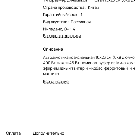
Типоразмер динамиков**
:
Овал 15x23 см (6x9 д
Страна производства
:
Китай
Гарантийный срок
:
1
Вид акустики
:
Пассивная
Импеданс, Ом
:
4
Все характеристики
Описание
Автоакустика коаксиальная 10х23 см (6х9 дюймо
400 Вт макс и 45 Вт номинал, вуфер из Мика ком
эфир-имидный твитер и мидбас, ферритовый и
магниты
Все описание
Оплата
Дополнительно