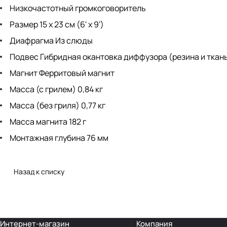
Низкочастотный громкоговоритель
Размер 15 x 23 см (6' x 9')
Диафрагма Из слюды
Подвес Гибридная окантовка диффузора (резина и ткан
Магнит Ферритовый магнит
Масса (с грилем) 0,84 кг
Масса (без гриля) 0,77 кг
Масса магнита 182 г
Монтажная глубина 76 мм
Назад к списку
Интернет-магазин
Компания