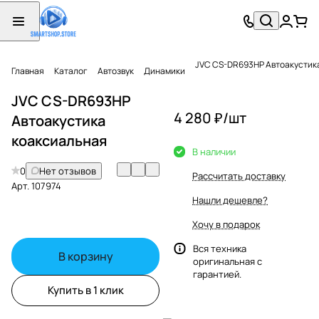
JVC CS-DR693HP Автоакустик
Главная
Каталог
Автозвук
Динамики
JVC CS-DR693HP
4 280 ₽/
шт
Автоакустика
коаксиальная
В наличии
0
Нет отзывов
Рассчитать доставку
Арт.
107974
Нашли дешевле?
Хочу в подарок
Вся техника
В корзину
оригинальная с
гарантией.
Купить в 1 клик