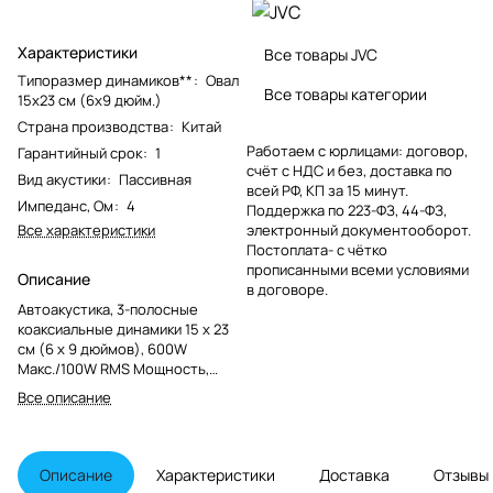
Характеристики
Все товары JVC
Типоразмер динамиков**
:
Овал
Все товары категории
15x23 см (6x9 дюйм.)
Страна производства
:
Китай
Работаем с юрлицами: договор,
Гарантийный срок
:
1
счёт с НДС и без, доставка по
Вид акустики
:
Пассивная
всей РФ, КП за 15 минут.
Импеданс, Ом
:
4
Поддержка по 223-ФЗ, 44-ФЗ,
Все характеристики
электронный документооборот.
Постоплата- с чётко
прописанными всеми условиями
Описание
в договоре.
Автоакустика, 3-полосные
коаксиальные динамики 15 x 23
см (6 x 9 дюймов), 600W
Макс./100W RMS Мощность,
Частотный диапазон: 50 -
Все описание
18,000Hz, Уровень Звукового
Давления: 85dB.,4 Ом. Вес (с
решеткой) 1,5 кг. Монтажная
глубина 79 мм.
Описание
Характеристики
Доставка
Отзывы