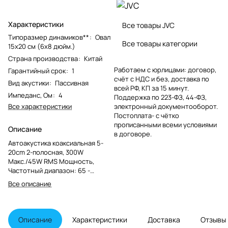
Характеристики
Все товары JVC
Типоразмер динамиков**
:
Овал
Все товары категории
15x20 см (6x8 дюйм.)
Страна производства
:
Китай
Работаем с юрлицами: договор,
Гарантийный срок
:
1
счёт с НДС и без, доставка по
Вид акустики
:
Пассивная
всей РФ, КП за 15 минут.
Импеданс, Ом
:
4
Поддержка по 223-ФЗ, 44-ФЗ,
Все характеристики
электронный документооборот.
Постоплата- с чётко
прописанными всеми условиями
Описание
в договоре.
Автоакустика коаксиальная 5-
20cm 2-полосная, 300W
Макс./45W RMS Мощность,
Частотный диапазон: 65 -
25,400Hz, Уровень Звукового
Все описание
Давления: 88dB/W.m, Купол
Вуфера из материала Carbon
Mica, Поли-Эфир Имидный
Твитер, Ферритовый Магнит
Описание
Характеристики
Доставка
Отзывы
(Вуфер) Неодимовый магнит