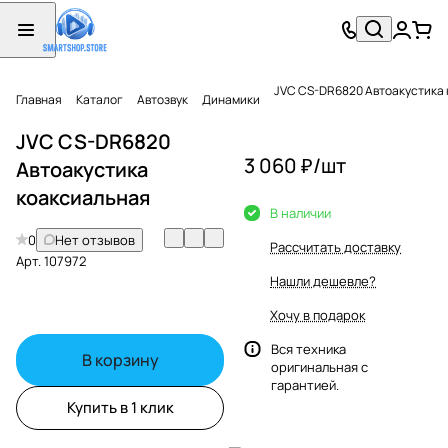
JVC CS-DR6820 Автоакустика
Главная
Каталог
Автозвук
Динамики
JVC CS-DR6820
3 060 ₽/
шт
Автоакустика
коаксиальная
В наличии
0
Нет отзывов
Рассчитать доставку
Арт.
107972
Нашли дешевле?
Хочу в подарок
Вся техника
В корзину
оригинальная с
гарантией.
Купить в 1 клик