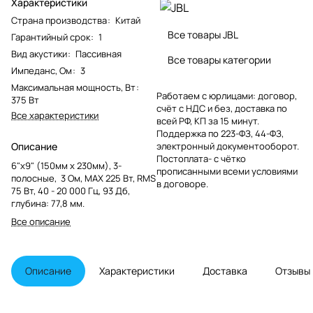
Характеристики
Страна производства
:
Китай
Все товары JBL
Гарантийный срок
:
1
Вид акустики
:
Пассивная
Все товары категории
Импеданс, Ом
:
3
Максимальная мощность, Вт
:
Работаем с юрлицами: договор,
375 Вт
счёт с НДС и без, доставка по
Все характеристики
всей РФ, КП за 15 минут.
Поддержка по 223-ФЗ, 44-ФЗ,
Описание
электронный документооборот.
Постоплата- с чётко
6"x9" (150мм x 230мм), 3-
прописанными всеми условиями
полосные, 3 Ом, MAX 225 Вт, RMS
в договоре.
75 Вт, 40 - 20 000 Гц, 93 Дб,
глубина: 77,8 мм.
Все описание
Описание
Характеристики
Доставка
Отзывы