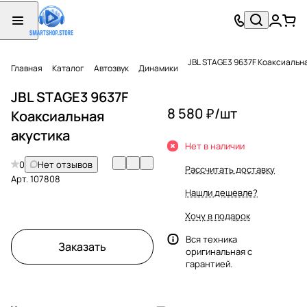
JBL STAGE3 9637F Коаксиальн
Главная
Каталог
Автозвук
Динамики
JBL STAGE3 9637F
8 580 ₽/
шт
Коаксиальная
акустика
Нет в наличии
0
Нет отзывов
Рассчитать доставку
Арт.
107808
Нашли дешевле?
Хочу в подарок
Вся техника
Заказать
оригинальная с
гарантией.