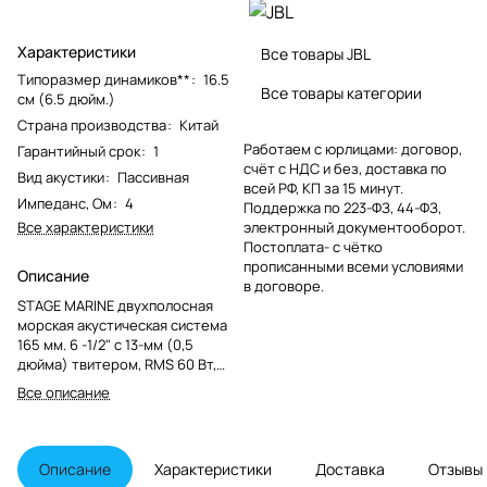
Характеристики
Все товары JBL
Типоразмер динамиков**
:
16.5
Все товары категории
см (6.5 дюйм.)
Страна производства
:
Китай
Работаем с юрлицами: договор,
Гарантийный срок
:
1
счёт с НДС и без, доставка по
Вид акустики
:
Пассивная
всей РФ, КП за 15 минут.
Импеданс, Ом
:
4
Поддержка по 223-ФЗ, 44-ФЗ,
Все характеристики
электронный документооборот.
Постоплата- с чётко
прописанными всеми условиями
Описание
в договоре.
STAGE MARINE двухполосная
морская акустическая система
165 мм. 6 -1/2" с 13-мм (0,5
дюйма) твитером, RMS 60 Вт,
MAX 180 Вт, Частотный диапазон
Все описание
60-20000 Гц, Сопротивление 4
Ом, Чувствительность 90Дб,
Цвет серый.
Описание
Характеристики
Доставка
Отзывы