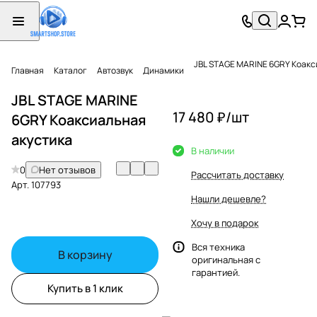
JBL STAGE MARINE 6GRY Коакс
Главная
Каталог
Автозвук
Динамики
JBL STAGE MARINE
17 480 ₽/
шт
6GRY Коаксиальная
акустика
В наличии
0
Нет отзывов
Рассчитать доставку
Арт.
107793
Нашли дешевле?
Хочу в подарок
Вся техника
В корзину
оригинальная с
гарантией.
Купить в 1 клик