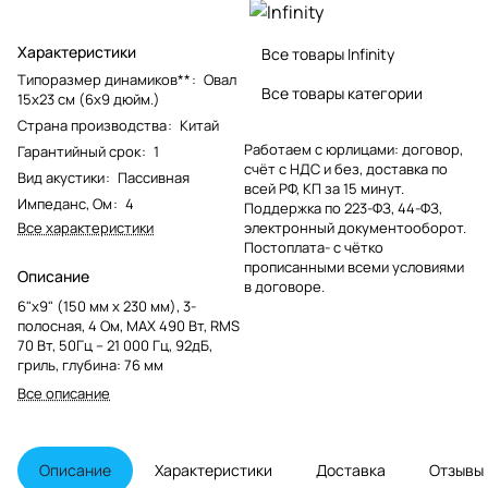
Характеристики
Все товары Infinity
Типоразмер динамиков**
:
Овал
Все товары категории
15x23 см (6x9 дюйм.)
Страна производства
:
Китай
Работаем с юрлицами: договор,
Гарантийный срок
:
1
счёт с НДС и без, доставка по
Вид акустики
:
Пассивная
всей РФ, КП за 15 минут.
Импеданс, Ом
:
4
Поддержка по 223-ФЗ, 44-ФЗ,
Все характеристики
электронный документооборот.
Постоплата- с чётко
прописанными всеми условиями
Описание
в договоре.
6"x9" (150 мм x 230 мм), 3-
полосная, 4 Ом, MAX 490 Вт, RMS
70 Вт, 50Гц – 21 000 Гц, 92дБ,
гриль, глубина: 76 мм
Все описание
Описание
Характеристики
Доставка
Отзывы