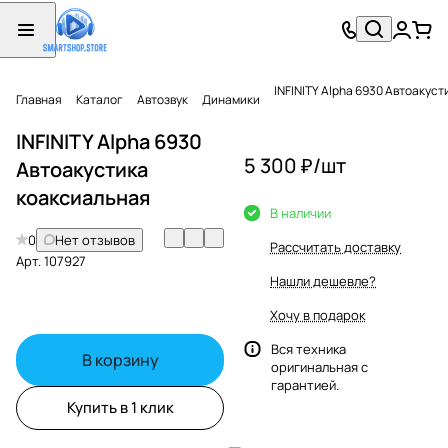
INFINITY Alpha 6930 Автоакус
Главная
Каталог
Автозвук
Динамики
INFINITY Alpha 6930
5 300 ₽/
шт
Автоакустика
коаксиальная
В наличии
0
Нет отзывов
Рассчитать доставку
Арт.
107927
Нашли дешевле?
Хочу в подарок
Вся техника
В корзину
оригинальная с
гарантией.
Купить в 1 клик