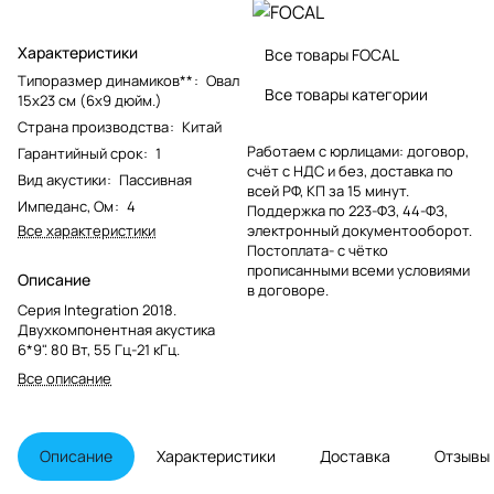
Характеристики
Все товары FOCAL
Типоразмер динамиков**
:
Овал
Все товары категории
15x23 см (6x9 дюйм.)
Страна производства
:
Китай
Работаем с юрлицами: договор,
Гарантийный срок
:
1
счёт с НДС и без, доставка по
Вид акустики
:
Пассивная
всей РФ, КП за 15 минут.
Импеданс, Ом
:
4
Поддержка по 223-ФЗ, 44-ФЗ,
Все характеристики
электронный документооборот.
Постоплата- с чётко
прописанными всеми условиями
Описание
в договоре.
Серия Integration 2018.
Двухкомпонентная акустика
6*9". 80 Вт, 55 Гц-21 кГц.
Все описание
Описание
Характеристики
Доставка
Отзывы