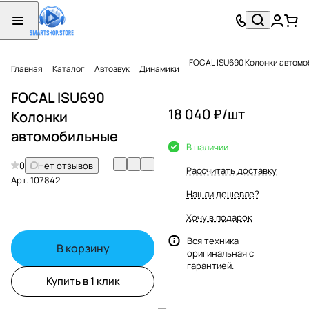
FOCAL ISU690 Колонки автом
Главная
Каталог
Автозвук
Динамики
FOCAL ISU690
18 040 ₽/
шт
Колонки
автомобильные
В наличии
0
Нет отзывов
Рассчитать доставку
Арт.
107842
Нашли дешевле?
Хочу в подарок
Вся техника
В корзину
оригинальная с
гарантией.
Купить в 1 клик