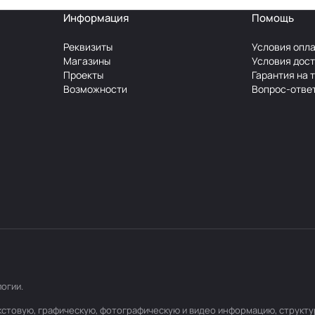
Информация
Помощь
Реквизиты
Условия опл
Магазины
Условия дос
Проекты
Гарантия на 
Возможности
Вопрос-отве
логии
.
текстовую, графическую, фотографическую и видео информацию, структ