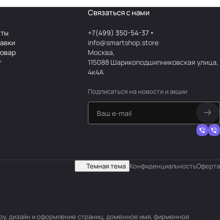
Связаться с нами
аты
+7(499) 350-54-37
тавки
info@smartshop.store
товар
Москва,
т
115088 Шарикоподшипниковская улица,
4к4А
Подписаться
на новости и акции
Темная тема
Конфиденциальность
Оферта
уру, дизайн и оформление страниц, доменное имя, фирменное