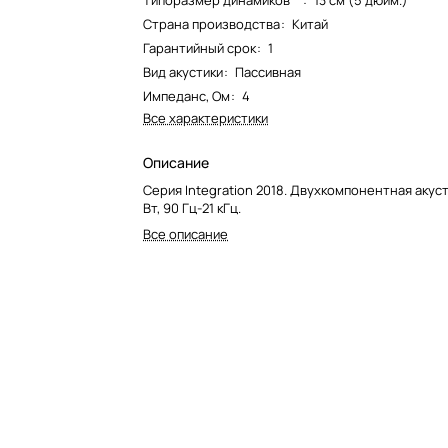
Типоразмер динамиков**
:
13 см (5 дюйм.)
Страна производства
:
Китай
Гарантийный срок
:
1
Вид акустики
:
Пассивная
Импеданс, Ом
:
4
Все характеристики
Описание
Серия Integration 2018. Двухкомпонентная акусти
Вт, 90 Гц-21 кГц.
Все описание