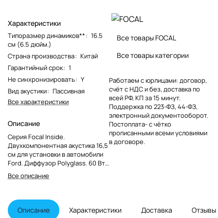
Характеристики
Типоразмер динамиков**
:
16.5
Все товары FOCAL
см (6.5 дюйм.)
Все товары категории
Страна производства
:
Китай
Гарантийный срок
:
1
Не синхронизировать
:
Y
Работаем с юрлицами: договор,
счёт с НДС и без, доставка по
Вид акустики
:
Пассивная
всей РФ, КП за 15 минут.
Все характеристики
Поддержка по 223-ФЗ, 44-ФЗ,
электронный документооборот.
Описание
Постоплата- с чётко
прописанными всеми условиями
Серия Focal Inside.
в договоре.
Двухкомпонентная акустика 16,5
см для установки в автомобили
Ford. Диффузор Polyglass. 60 Вт,
60 Гц-21 кГц.<br>
Все описание
<img width="115"
alt="6591811014.jpg"
src="/upload/medialibrary/106/q0
wh18y6l8fm7e3j1lmmxgedotjsjk6b
Описание
Характеристики
Доставка
Отзывы
.jpg" height="97"