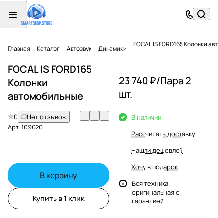
FOCAL IS FORD165 Колонки ав
Главная
Каталог
Автозвук
Динамики
FOCAL IS FORD165
23 740 ₽/
Пара 2
Колонки
шт.
автомобильные
0
Нет отзывов
В наличии
Арт.
109626
Рассчитать доставку
Нашли дешевле?
Хочу в подарок
В корзину
Вся техника
оригинальная с
Купить в 1 клик
гарантией.