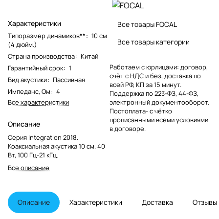
Характеристики
Все товары FOCAL
Типоразмер динамиков**
:
10 см
Все товары категории
(4 дюйм.)
Страна производства
:
Китай
Работаем с юрлицами: договор,
Гарантийный срок
:
1
счёт с НДС и без, доставка по
Вид акустики
:
Пассивная
всей РФ, КП за 15 минут.
Импеданс, Ом
:
4
Поддержка по 223-ФЗ, 44-ФЗ,
Все характеристики
электронный документооборот.
Постоплата- с чётко
прописанными всеми условиями
Описание
в договоре.
Серия Integration 2018.
Коаксиальная акустика 10 см. 40
Вт, 100 Гц-21 кГц.
Все описание
Описание
Характеристики
Доставка
Отзывы