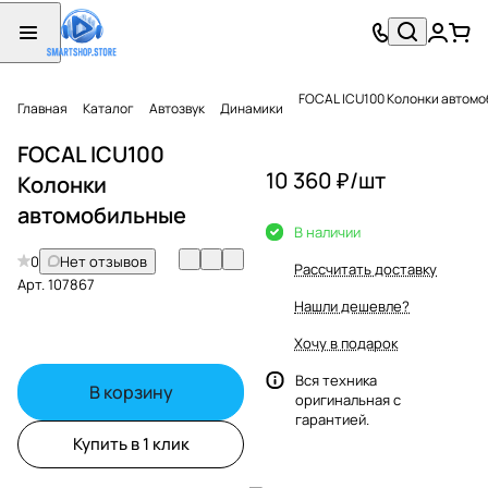
FOCAL ICU100 Колонки автом
Главная
Каталог
Автозвук
Динамики
FOCAL ICU100
10 360 ₽/
шт
Колонки
автомобильные
В наличии
0
Нет отзывов
Рассчитать доставку
Арт.
107867
Нашли дешевле?
Хочу в подарок
Вся техника
В корзину
оригинальная с
гарантией.
Купить в 1 клик