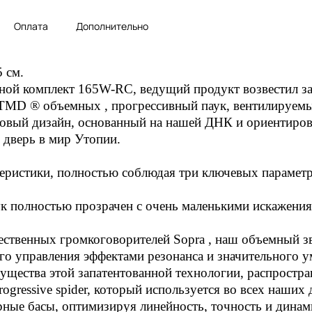
Оплата
Дополнительно
 см.
ой комплект 165W-RC, ведущий продукт возвестил за е
TMD ® объемных , прогрессивный паук, вентилируемы
новый дизайн, основанный на нашей ДНК и ориентиров
 дверь в мир Утопии.
ристики, полностью соблюдая три ключевых параметра:
 полностью прозрачен с очень маленькими искажения
ественных громкоговорителей Sopra , наш объемный 
о управления эффектами резонанса и значительного у
ества этой запатентованной технологии, распростран
rogressive spider, который используется во всех наших
рные басы, оптимизируя линейность, точность и динам