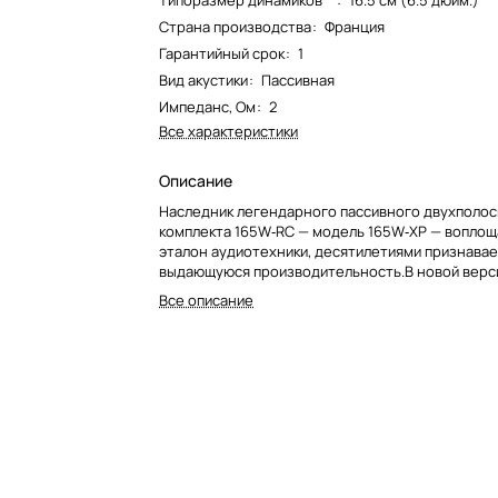
Типоразмер динамиков**
:
16.5 см (6.5 дюйм.)
Страна производства
:
Франция
Гарантийный срок
:
1
Вид акустики
:
Пассивная
Импеданс, Ом
:
2
Все характеристики
Описание
Наследник легендарного пассивного двухполо
комплекта 165W‑RC — модель 165W‑XP — воплощ
эталон аудиотехники, десятилетиями признава
выдающуюся производительность.В новой верс
реализованы самые передовые разработки: по
Все описание
паук с прогрессивным профилем; вентилируемы
бериллиевый твитер; биамплификация с раздел
фильтрами.С 165W‑XP вы получаете не просто 
а доступ к подлинной аудиоутопии.<br>
<img width="115" alt="6591811014.jpg"
src="/upload/medialibrary/106/q0wh18y6l8fm7e3
k6b.jpg" height="97" title="6591811014.jpg"><img
alt="Screenshot (3).png"
src="/upload/medialibrary/3b9/84q92reqtt2ktfv
s637.png" height="87" title="Screenshot (3).png