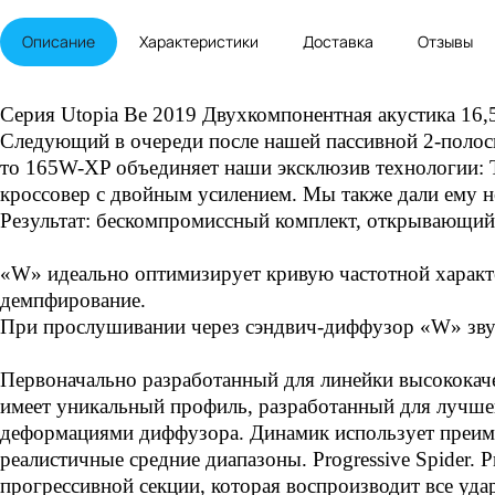
Описание
Характеристики
Доставка
Отзывы
Серия Utopia Be 2019 Двухкомпонентная акустика 16,5
Следующий в очереди после нашей пассивной 2-полосн
то 165W-XP объединяет наши эксклюзив технологии: 
кроссовер с двойным усилением. Мы также дали ему 
Результат: бескомпромиссный комплект, открывающий
«W» идеально оптимизирует кривую частотной характе
демпфирование.
При прослушивании через сэндвич-диффузор «W» звук
Первоначально разработанный для линейки высококач
имеет уникальный профиль, разработанный для лучшег
деформациями диффузора. Динамик использует преимущ
реалистичные средние диапазоны. Progressive Spider. P
прогрессивной секции, которая воспроизводит все уда