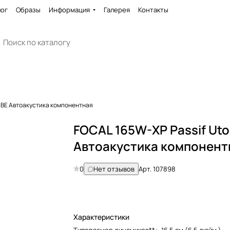
лог
Образы
Информация
Галерея
Контакты
a BE Автоакустика компонентная
FOCAL 165W-XP Passif Uto
Автоакустика компонент
0
Нет отзывов
Арт.
107898
Характеристики