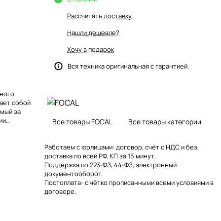
Рассчитать доставку
Нашли дешевле?
Хочу в подарок
Вся техника оригинальная с гарантией.
сного
ает собой
емый за
ии
Все товары FOCAL
Все товары категории
двеска TMD;
й мотор;
ительными
Работаем с юрлицами: договор, счёт с НДС и без,
оборудование,
доставка по всей РФ, КП за 15 минут.
Поддержка по 223-ФЗ, 44-ФЗ, электронный
документооборот.
j1lmmxgedotjsj
Постоплата- с чётко прописанными всеми условиями в
 width="126"
договоре.
qooq0ki0ay9hc
"><br>