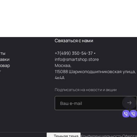
Связаться с нами
аты
+7(499) 350-54-37
тавки
info@smartshop.store
товар
Москва,
т
115088 Шарикоподшипниковская улица,
4к4А
Подписаться
на новости и акции
Темная тема
Конфиденциальность
Оферта