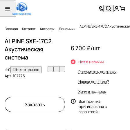
ALPINE SXE-17C2 Акустическа
Главная
Каталог
Автозвук
Динамики
ALPINE SXE-17C2
6 700 ₽/
шт
Акустическая
система
Нет в наличии
0
Нет отзывов
Рассчитать доставку
Арт.
107776
Нашли дешевле?
Хочу в подарок
Вся техника
Заказать
оригинальная с
гарантией.