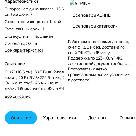
Характеристики
Типоразмер динамиков**
:
16.5
см (6.5 дюйм.)
Все товары ALPINE
Страна производства
:
Китай
Все товары категории
Гарантийный срок
:
1
Вид акустики
:
Пассивная
Работаем с юрлицами: договор,
Импеданс, Ом
:
4
счёт с НДС и без, доставка по
Все характеристики
всей РФ, КП за 15 минут.
Поддержка по 223-ФЗ, 44-ФЗ,
Описание
электронный документооборот.
Постоплата- с чётко
6 1/2" (16,5 см); SXE-Blue; 2-пол.
прописанными всеми условиями
коакс.; 40 Вт RMS/ 220 Вт пик.; 4
в договоре.
Ом; монт. глуб.: 46 мм, монт.
диам.: 139 мм; чувств.: 92 дБ АЧХ:
60 - 20000 Гц; без грилей,
Все описание
твитер: майларово-титановый
со сбалансированным куполом;
неодимовый магнит;
Описание
Характеристики
Доставка
Отзывы