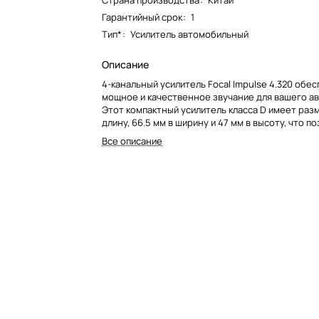
Страна производства
:
Китай
Гарантийный срок
:
1
Тип*
:
Усилитель автомобильный
Описание
4-канальный усилитель Focal Impulse 4.320 обе
мощное и качественное звучание для вашего а
Этот компактный усилитель класса D имеет раз
длину, 66.5 мм в ширину и 47 мм в высоту, что п
установить его в ограниченном пространстве.
Все описание