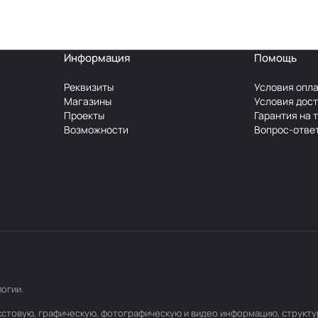
Информация
Помощь
Реквизиты
Условия опл
Магазины
Условия дос
Проекты
Гарантия на 
Возможности
Вопрос-отве
логии
.
текстовую, графическую, фотографическую и видео информацию, структ