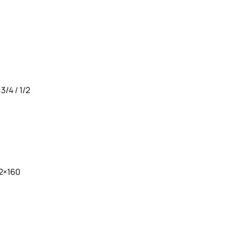
/4 / 1/2
2×160