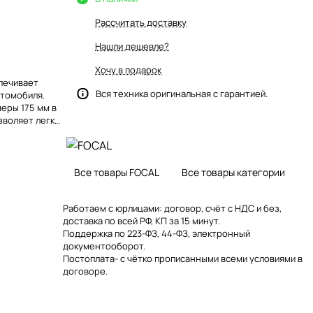
Рассчитать доставку
Нашли дешевле?
Хочу в подарок
спечивает
Вся техника оригинальная с гарантией.
втомобиля.
меры 175 мм в
озволяет легко
Все товары FOCAL
Все товары категории
Работаем с юрлицами: договор, счёт с НДС и без,
доставка по всей РФ, КП за 15 минут.
Поддержка по 223-ФЗ, 44-ФЗ, электронный
документооборот.
Постоплата- с чётко прописанными всеми условиями в
договоре.