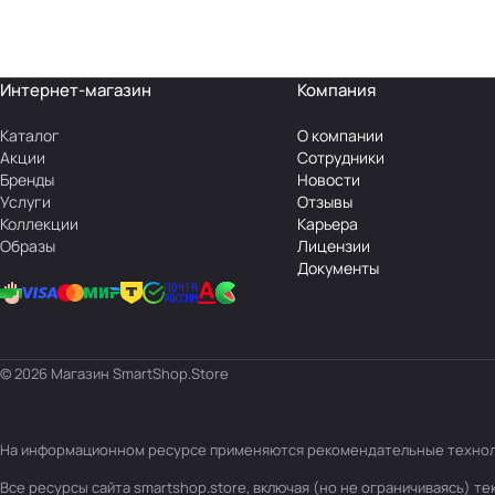
Интернет-магазин
Компания
Каталог
О компании
Акции
Сотрудники
Бренды
Новости
Услуги
Отзывы
Коллекции
Карьера
Образы
Лицензии
Документы
© 2026 Магазин SmartShop.Store
На информационном ресурсе применяются
рекомендательные техно
Все ресурсы сайта smartshop.store, включая (но не ограничиваясь) 