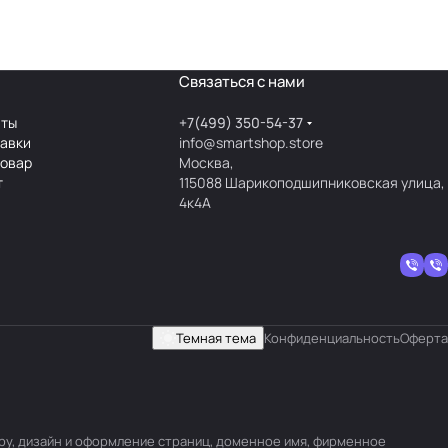
Связаться с нами
аты
+7(499) 350-54-37
тавки
info@smartshop.store
товар
Москва,
т
115088 Шарикоподшипниковская улица,
4к4А
Темная тема
Конфиденциальность
Оферта
уру, дизайн и оформление страниц, доменное имя, фирменное