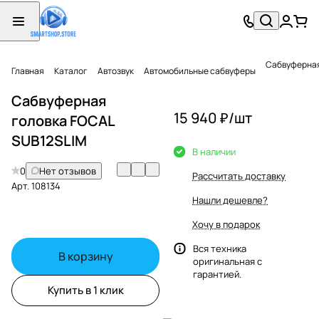
Сабвуферная
Главная
Каталог
Автозвук
Автомобильные сабвуферы
Сабвуферная
15 940 ₽/
шт
головка FOCAL
SUB12SLIM
В наличии
0
Нет отзывов
Рассчитать доставку
Арт.
108134
Нашли дешевле?
Хочу в подарок
Вся техника
В корзину
оригинальная с
гарантией.
Купить в 1 клик