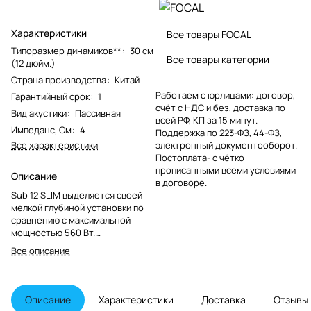
Характеристики
Все товары FOCAL
Типоразмер динамиков**
:
30 см
Все товары категории
(12 дюйм.)
Страна производства
:
Китай
Работаем с юрлицами: договор,
Гарантийный срок
:
1
счёт с НДС и без, доставка по
Вид акустики
:
Пассивная
всей РФ, КП за 15 минут.
Импеданс, Ом
:
4
Поддержка по 223-ФЗ, 44-ФЗ,
Все характеристики
электронный документооборот.
Постоплата- с чётко
прописанными всеми условиями
Описание
в договоре.
Sub 12 SLIM выделяется своей
мелкой глубиной установки по
сравнению с максимальной
мощностью 560 Вт.
Полипропиленовая мембрана
Все описание
динамика способствует
воспроизведению глубокого и
мощного баса. Это идеальное
дополнение к вашей установке
Описание
Характеристики
Доставка
Отзывы
аудио, сочетая