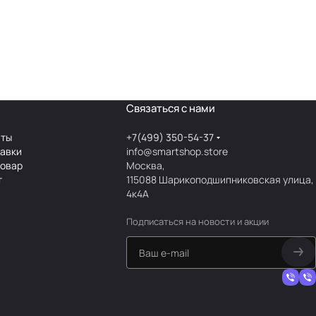
Связаться с нами
аты
+7(499) 350-54-37
тавки
info@smartshop.store
товар
Москва,
т
115088 Шарикоподшипниковская улица,
4к4А
Подписаться
на новости и акции