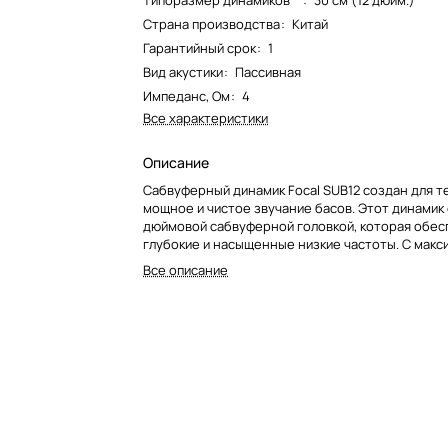
Типоразмер динамиков**
:
30 см (12 дюйм.)
Страна производства
:
Китай
Гарантийный срок
:
1
Вид акустики
:
Пассивная
Импеданс, Ом
:
4
Все характеристики
Описание
Сабвуферный динамик Focal SUB12 создан для те
мощное и чистое звучание басов. Этот динамик
дюймовой сабвуферной головкой, которая обес
глубокие и насыщенные низкие частоты. С макс
мощностью 300 Вт RMS и сопротивлением 4 Ом,
Все описание
воспроизвести даже самые сложные музыкальн
композиции с высокой точностью.