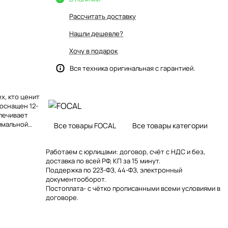
Рассчитать доставку
Нашли дешевле?
Хочу в подарок
Вся техника оригинальная с гарантией.
х, кто ценит
 оснащен 12-
печивает
имальной
Все товары FOCAL
Все товары категории
 он способен
ые
Работаем с юрлицами: договор, счёт с НДС и без,
доставка по всей РФ, КП за 15 минут.
Поддержка по 223-ФЗ, 44-ФЗ, электронный
документооборот.
Постоплата- с чётко прописанными всеми условиями в
договоре.