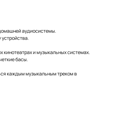
 домашней аудиосистемы.
 устройства.
х кинотеатрах и музыкальных системах.
четкие басы.
ться каждым музыкальным треком в