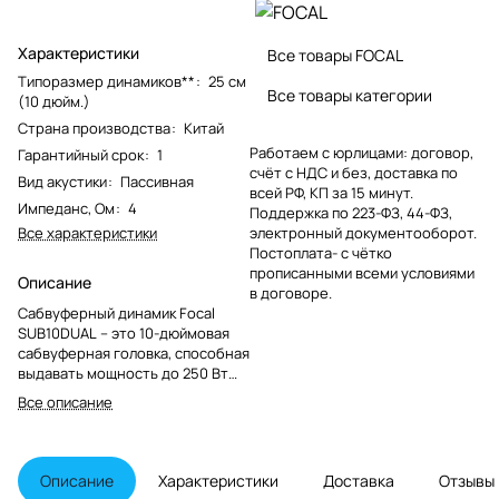
Характеристики
Все товары FOCAL
Типоразмер динамиков**
:
25 см
Все товары категории
(10 дюйм.)
Страна производства
:
Китай
Работаем с юрлицами: договор,
Гарантийный срок
:
1
счёт с НДС и без, доставка по
Вид акустики
:
Пассивная
всей РФ, КП за 15 минут.
Импеданс, Ом
:
4
Поддержка по 223-ФЗ, 44-ФЗ,
Все характеристики
электронный документооборот.
Постоплата- с чётко
прописанными всеми условиями
Описание
в договоре.
Сабвуферный динамик Focal
SUB10DUAL – это 10-дюймовая
сабвуферная головка, способная
выдавать мощность до 250 Вт
RMS.
Все описание
Описание
Характеристики
Доставка
Отзывы