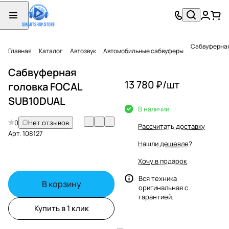
Сабвуферная
Главная
Каталог
Автозвук
Автомобильные сабвуферы
Сабвуферная
13 780 ₽/
шт
головка FOCAL
SUB10DUAL
В наличии
0
Нет отзывов
Рассчитать доставку
Арт.
108127
Нашли дешевле?
Хочу в подарок
Вся техника
В корзину
оригинальная с
гарантией.
Купить в 1 клик