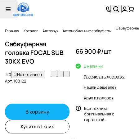
Сабвуферная
Главная
Каталог
Автозвук
Автомобильные сабвуферы
Сабвуферная
66 900 ₽/
шт
головка FOCAL SUB
30KX EVO
В наличии
0
Нет отзывов
Рассчитать доставку
Арт.
108122
Нашли дешевле?
Хочу в подарок
Вся техника
В корзину
оригинальная с
гарантией.
Купить в 1 клик