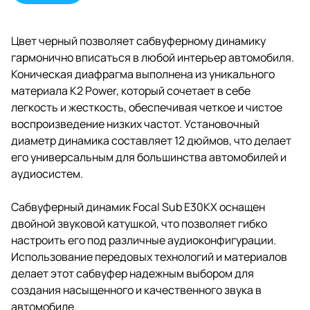
выполнена из прочного и
легкого материала, что
способствует оптимальной
Цвет черный позволяет сабвуферному динамику
работе и долговечности
гармонично вписаться в любой интерьер автомобиля.
устройства.
Коническая диафрагма выполнена из уникального
материала K2 Power, который сочетает в себе
легкость и жесткость, обеспечивая четкое и чистое
воспроизведение низких частот. Установочный
диаметр динамика составляет 12 дюймов, что делает
его универсальным для большинства автомобилей и
аудиосистем.
Сабвуферный динамик Focal Sub E30KX оснащен
двойной звуковой катушкой, что позволяет гибко
настроить его под различные аудиоконфигурации.
Использование передовых технологий и материалов
делает этот сабвуфер надежным выбором для
создания насыщенного и качественного звука в
автомобиле.