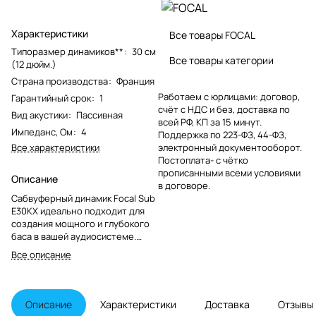
Характеристики
Все товары FOCAL
Типоразмер динамиков**
:
30 см
Все товары категории
(12 дюйм.)
Страна производства
:
Франция
Работаем с юрлицами: договор,
Гарантийный срок
:
1
счёт с НДС и без, доставка по
Вид акустики
:
Пассивная
всей РФ, КП за 15 минут.
Импеданс, Ом
:
4
Поддержка по 223-ФЗ, 44-ФЗ,
Все характеристики
электронный документооборот.
Постоплата- с чётко
прописанными всеми условиями
Описание
в договоре.
Сабвуферный динамик Focal Sub
E30KX идеально подходит для
создания мощного и глубокого
баса в вашей аудиосистеме.
Этот сабвуферный динамик
Все описание
обладает мощностью 800 Вт и
сопротивлением 2*4 Ом, что
обеспечивает высокую
производительность и гибкость
Описание
Характеристики
Доставка
Отзывы
в установке. Корзина динамика