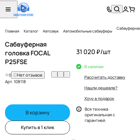
Сабвуферная
Главная
Каталог
Автозвук
Автомобильные сабвуферы
Сабвуферная
31 020 ₽/
шт
головка FOCAL
P25FSE
В наличии
0
Нет отзывов
Рассчитать доставку
Арт.
108118
Нашли дешевле?
Хочу в подарок
Вся техника
В корзину
оригинальная с
гарантией.
Купить в 1 клик