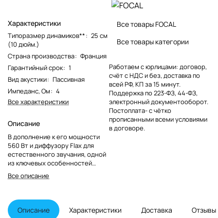
Характеристики
Все товары FOCAL
Типоразмер динамиков**
:
25 см
Все товары категории
(10 дюйм.)
Страна производства
:
Франция
Работаем с юрлицами: договор,
Гарантийный срок
:
1
счёт с НДС и без, доставка по
Вид акустики
:
Пассивная
всей РФ, КП за 15 минут.
Импеданс, Ом
:
4
Поддержка по 223-ФЗ, 44-ФЗ,
Все характеристики
электронный документооборот.
Постоплата- с чётко
прописанными всеми условиями
Описание
в договоре.
В дополнение к его мощности
560 Вт и диффузору Flax для
естественного звучания, одной
из ключевых особенностей
сабвуфера P 25 FSE является его
Все описание
тонкий дизайн, что делает его
легким и еще более простым в
установке в автомобиле.
Описание
Характеристики
Доставка
Отзывы