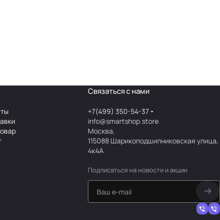
Связаться с нами
аты
+7(499) 350-54-37
тавки
info@smartshop.store
товар
Москва,
т
115088 Шарикоподшипниковская улица,
4к4А
Подписаться
на новости и акции