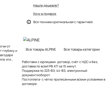
Нашли дешевле?
Хочу в подарок
Вся техника оригинальная с гарантией.
огии от
Все товары ALPINE
Все товары категории
т глубину и
лагодаря
ine эти
Работаем с юрлицами: договор, счёт с НДС и без,
ажениями по
доставка по всей РФ, КП за 15 минут.
Поддержка по 223-ФЗ, 44-ФЗ, электронный
документооборот.
Постоплата- с чётко прописанными всеми условиями в
договоре.