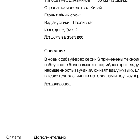
Типоразмер динамиков**
:
30 см (12 дюйм.)
Страна производства
:
Китай
Гарантийный срок
:
1
Вид акустики
:
Пассивная
Импеданс, Ом
:
2
Все характеристики
Описание
В новых сабвуферах серии S применены технол
сабвуферов более высоких серий, которые даду
насыщенность звучания, оживят вашу музыку. Б
высокотехнологичным материалам и ноу-хау Alp
сабвуферы создадут мощный бас с низкими иск
Все описание
приемлемой для бюджета цене.
Оплата
Дополнительно