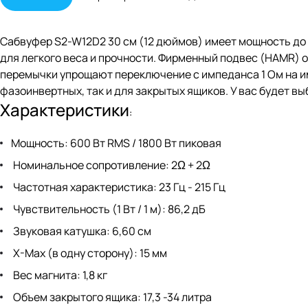
Сабвуфер S2-W12D2 30 см (12 дюймов) имеет мощность до 
для легкого веса и прочности. Фирменный подвес (HAMR)
перемычки упрощают переключение с импеданса 1 Ом на им
фазоинвертных, так и для закрытых ящиков. У вас будет в
Характеристики
:
Мощность: 600 Вт RMS / 1800 Вт пиковая
Номинальное сопротивление: 2Ω + 2Ω
Частотная характеристика: 23 Гц - 215 Гц
Чувствительность (1 Вт / 1 м): 86,2 дБ
Звуковая катушка: 6,60 см
X-Max (в одну сторону): 15 мм
Вес магнита: 1,8 кг
Объем закрытого ящика: 17,3 -34 литра