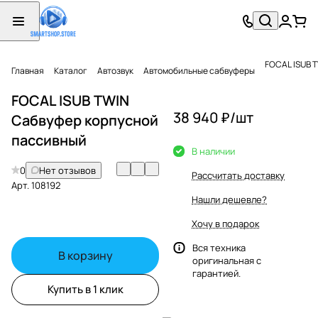
FOCAL ISUB 
Главная
Каталог
Автозвук
Автомобильные сабвуферы
FOCAL ISUB TWIN
38 940 ₽/
шт
Сабвуфер корпусной
пассивный
В наличии
0
Нет отзывов
Рассчитать доставку
Арт.
108192
Нашли дешевле?
Хочу в подарок
Вся техника
В корзину
оригинальная с
гарантией.
Купить в 1 клик