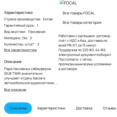
Характеристики
Все товары FOCAL
Страна производства
:
Китай
Все товары категории
Гарантийный срок
:
1
Вид акустики
:
Пассивная
Работаем с юрлицами: договор,
Импеданс, Ом
:
2
счёт с НДС и без, доставка по
Количество, штук*
:
2
всей РФ, КП за 15 минут.
Все характеристики
Поддержка по 223-ФЗ, 44-ФЗ,
электронный документооборот.
Постоплата- с чётко
Описание
прописанными всеми условиями
Пара пассивных сабвуферов
в договоре.
ISUB TWIN значительно
улучшает отдачу басов в
автомобильной аудиосистеме, в
частности, благодаря двойным
Все описание
ферритовым динамикам и
прочному алюминиевому
диффузору/
Описание
Характеристики
Доставка
Отзывы