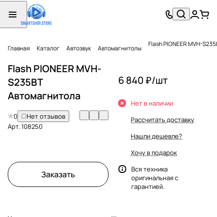
Flash PIONEER MVH-S235
Главная
Каталог
Автозвук
Автомагнитолы
Flash PIONEER MVH-
6 840 ₽/
шт
S235BT
Автомагнитола
Нет в наличии
0
Нет отзывов
Рассчитать доставку
Арт.
108250
Нашли дешевле?
Хочу в подарок
Вся техника
Заказать
оригинальная с
гарантией.