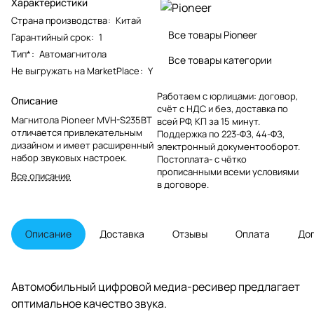
Характеристики
Страна производства
:
Китай
Все товары Pioneer
Гарантийный срок
:
1
Тип*
:
Автомагнитола
Все товары категории
Не выгружать на MarketPlace
:
Y
Работаем с юрлицами: договор,
Описание
счёт с НДС и без, доставка по
Магнитола Pioneer MVH-S235BT
всей РФ, КП за 15 минут.
отличается привлекательным
Поддержка по 223-ФЗ, 44-ФЗ,
дизайном и имеет расширенный
электронный документооборот.
набор звуковых настроек.
Постоплата- с чётко
прописанными всеми условиями
Все описание
в договоре.
Описание
Доставка
Отзывы
Оплата
До
Автомобильный цифровой медиа-ресивер предлагает
оптимальное качество звука.