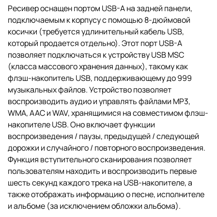
Ресивер оснащен портом USB-A на задней панели,
подключаемым к корпусу с помощью 8-дюймовой
косички (требуется удлинительный кабель USB,
который продается отдельно). Этот порт USB-A
позволяет подключаться к устройству USB MSC
(класса массового хранения данных), такому как
флэш-накопитель USB, поддерживающему до 999
музыкальных файлов. Устройство позволяет
воспроизводить аудио и управлять файлами MP3,
WMA, AAC и WAV, хранящимися на совместимом флэш-
накопителе USB. Оно включает функции
воспроизведения / паузы, предыдущей / следующей
дорожки и случайного / повторного воспроизведения.
Функция вступительного сканирования позволяет
пользователям находить и воспроизводить первые
шесть секунд каждого трека на USB-накопителе, а
также отображать информацию о песне, исполнителе
и альбоме (за исключением обложки альбома).