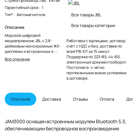
Страна производства
:
Китай
Гарантийный срок
:
1
Тип*
:
Автомагнитола
Все товары JBL
Все товары категории
Описание
Морской цифровой
медиаприемник JBL с 2,8-
Работаем с юрлицами: договор,
дюймовым монохромным ЖК-
счёт с НДС и без, доставка по
дисплеем и встроенным 4-
всей РФ, КП за 15 минут.
канальным усилителем высокой
Поддержка по 223-ФЗ, 44-ФЗ,
Все описание
мощности.
электронный документооборот.
Постоплата- с чётко
прописанными всеми условиями
в договоре.
Описание
Доставка
Отзывы
Оплата
До
JAM3000 оснащен встроенным модулем Bluetooth 5.3,
обеспечивающим беспроводное воспроизведение