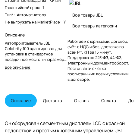
Страна производства
:
Китай
Гарантийный срок
:
1
Тип*
:
Автомагнитола
Все товары JBL
Не выгружать на MarketPlace
:
Y
Все товары категории
Описание
Работаем с юрлицами: договор,
Автопроигрыватель JBL
счёт с НДС и без, доставка по
Celebrity 100 адаптирован для
всей РФ, КП за 15 минут.
установки в стандартное
Поддержка по 223-ФЗ, 44-ФЗ,
посадочное место типоразмера
электронный документооборот.
1 DIN и отличается хорошим
Все описание
Постоплата- с чётко
функционалом.
прописанными всеми условиями
в договоре.
Описание
Доставка
Отзывы
Оплата
До
Он оборудован сегментным дисплеем LCD с красной
подсветкой и простым кнопочным управлением. JBL