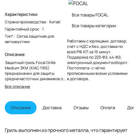
Характеристики
Все товары FOCAL
Страна производства
:
Китай
Все товары категории
Гарантийный срок
:
1
Тип*
:
Сетка защитная для
Работаем с юрлицами: договор,
автоакустики
счёт с НДС и без, доставка по
всей РФ, КП за 15 минут.
Описание
Поддержка по 223-ФЗ, 44-ФЗ,
Защитный гриль Focal Grille
электронный документооборот.
Medium 3KM (KIAC 1165)
Постоплата- с чётко
предназначен для защиты
прописанными всеми условиями
среднечастотных динамиков от
в договоре.
механических повреждений и
Все описание
пыли. Этот аксессуар
обеспечивает долговечность и
стабильную работу
аудиосистемы.
Описание
Доставка
Отзывы
Оплата
До
Гриль выполнен из прочного металла, что гарантирует