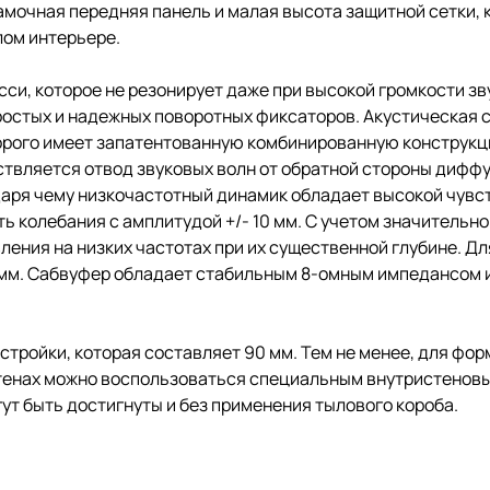
мочная передняя панель и малая высота защитной сетки, 
лом интерьере.
сси, которое не резонирует даже при высокой громкости зв
ростых и надежных поворотных фиксаторов. Акустическая
орого имеет запатентованную комбинированную конструк
ствляется отвод звуковых волн от обратной стороны дифф
одаря чему низкочастотный динамик обладает высокой чув
 колебания с амплитудой +/- 10 мм. С учетом значительн
ения на низких частотах при их существенной глубине. Дл
мм. Сабвуфер обладает стабильным 8-омным импедансом и
тройки, которая составляет 90 мм. Тем не менее, для фо
 стенах можно воспользоваться специальным внутристеновы
ут быть достигнуты и без применения тылового короба.