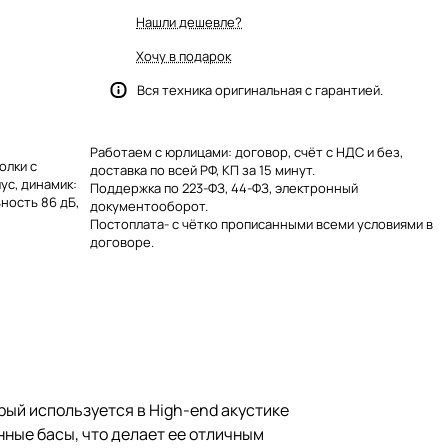
Нашли дешевле?
Хочу в подарок
Вся техника оригинальная с гарантией.
Работаем с юрлицами: договор, счёт с НДС и без,
олки с
доставка по всей РФ, КП за 15 минут.
ус, динамик:
Поддержка по 223-ФЗ, 44-ФЗ, электронный
ьность 86 дБ,
документооборот.
Постоплата- с чётко прописанными всеми условиями в
договоре.
рый используется в High-end акустике
нные басы, что делает ее отличным