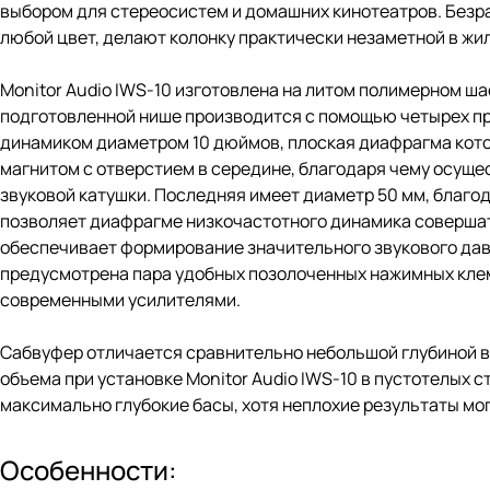
выбором для стереосистем и домашних кинотеатров. Безра
любой цвет, делают колонку практически незаметной в жи
Monitor Audio IWS-10 изготовлена на литом полимерном ша
подготовленной нише производится с помощью четырех п
динамиком диаметром 10 дюймов, плоская диафрагма кот
магнитом с отверстием в середине, благодаря чему осуще
звуковой катушки. Последняя имеет диаметр 50 мм, благ
позволяет диафрагме низкочастотного динамика совершать
обеспечивает формирование значительного звукового давл
предусмотрена пара удобных позолоченных нажимных кле
современными усилителями.
Сабвуфер отличается сравнительно небольшой глубиной вс
объема при установке Monitor Audio IWS-10 в пустотелых
максимально глубокие басы, хотя неплохие результаты мог
Особенности: