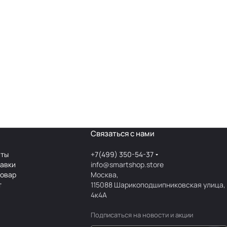
Связаться с нами
аты
+7(499) 350-54-37
тавки
info@smartshop.store
товар
Москва,
т
115088 Шарикоподшипниковская улица,
4к4А
Подписаться
на новости и акции