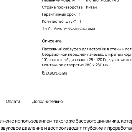
Название модели*
:
Monitor Audio IWS
Страна производства
:
Китай
Гарантийный срок
:
1
Количество, штук*
:
1
Тип*
:
Акустическая система
Описание
Пассивный сабвуфер для встройки в стены и пот
безрамочной передней панелью, открытый корп
10”, частотный диапазон: 28 - 120 Гц, чувствител
монтажное отверстие 280 x 280 мм.
Все описание
Оплата
Дополнительно
лнен с использованием такого же басового динамика, кото
 звуковое давление и воспроизводит глубокие и проработа