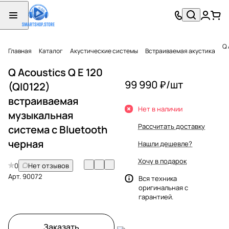
Q 
Главная
Каталог
Акустические системы
Встраиваемая акустика
Q Acoustics Q E 120
99 990 ₽/
шт
(QI0122)
встраиваемая
Нет в наличии
музыкальная
Рассчитать доставку
система с Bluetooth
черная
Нашли дешевле?
Хочу в подарок
0
Нет отзывов
Арт.
90072
Вся техника
оригинальная с
гарантией.
Заказать