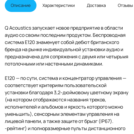
подключать источники (включая
Описание
Характеристики
Доставка
Отзывы
телевизор) через разъемы 3,5
мм и мини-входы TOSLINK. E120
также имеет выход для
сабвуфера, что дает
Q Acoustics запускает новое предприятие в области
пользователям возможность
аудио со своим последним продуктом. Беспроводная
добавить больше мощности в
свою систему, а также функцию
система E120 знаменует собой дебют британского
будильника.
бренда на рынке индивидуальной установки аудио и
предназначена для сопряжения с двумя или четырьмя
потолочными или настенными динамиками.
E120 — по сути, система и концентратор управления —
соответствует критериям пользовательской
установки благодаря 3,2-дюймовому цветному экрану
(на котором отображаются названия треков,
исполнителей и альбомов и яркость которого можно
уменьшить), сенсорным элементам управления на
лицевой панели, а также защите от брызг (IP67).
-рейтинг) и полноразмерные пульты дистанционного