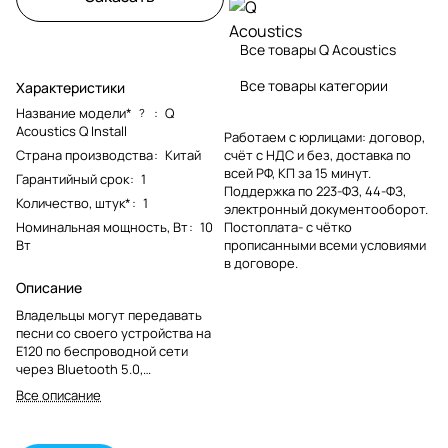
Все товары Q Acoustics
Все товары категории
Характеристики
Название модели*
:
Q
?
Acoustics Q Install
Работаем с юрлицами: договор,
Страна производства
:
Китай
счёт с НДС и без, доставка по
всей РФ, КП за 15 минут.
Гарантийный срок
:
1
Поддержка по 223-ФЗ, 44-ФЗ,
Количество, штук*
:
1
электронный документооборот.
Номинальная мощность, Вт
:
10
Постоплата- с чётко
Вт
прописанными всеми условиями
в договоре.
Описание
Владельцы могут передавать
песни со своего устройства на
E120 по беспроводной сети
через Bluetooth 5.0,
пользоваться встроенными в
Все описание
систему DAB+ и FM-радио (с
предустановками в одно
касание) и физически