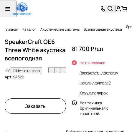
Spe
Главная
Каталог
Акустические системы
Всепогодная акустика
SpeakerCraft OE6
81 700 ₽/
шт
Three White акустика
всепогодная
Нет в наличии
0
Нет отзывов
Рассчитать доставку
Арт.
94322
Нашли дешевле?
Хочу в подарок
Вся техника
Заказать
оригинальная с
гарантией.
Работаем с юрлицами: договор,