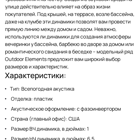
комнате или домашнем
улице действительно влияет на образ жизни
кинотеатре.
покупателей. Под крышей, на террасе, возле бассейна,
даже на клумбе эти динамики позволят вам провести
прямую линию между домом и садом. Неважно,
используются ли динамики для создания атмосферы
вечеринки у бассейна, барбекю во дворе за домом или
романтического свидания в беседке – модельный ряд
Outdoor Elements предложит вам широкий выбор
размеров и характеристик.
Характеристики:
Тип: Всепогодная акустика
Отделка: пластик
Акустическое оформление: с фазоинвертором
Страна (главный офис): США
Размер ВЧ динамика, в дюймах: 1
Размер НЧ динамика, в дюймах: 6,5