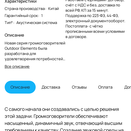
Характеристики
счёт с НДС и без, доставка по
Страна производства
:
Китай
всей РФ, КП за 15 минут.
Гарантийный срок
:
1
Поддержка по 223-ФЗ, 44-ФЗ,
электронный документооборот.
Тип*
:
Акустическая система
Постоплата- с чётко
прописанными всеми условиями
Описание
в договоре.
Новая серия громкоговорителей
Outdoor Elements была
разработана для
удовлетворения потребностей
в качественном звуке за
Все описание
пределами дома. Использование
громкоговорителей на
открытом воздухе требует
совершенно других
Описание
Доставка
Отзывы
Оплата
До
характеристик частотной
коррекции и конструкции
драйверов, чтобы добиться
такого же естественного
С самого начала они создавались с целью решения
звучания, как и при
этой задачи. Громкоговорители обеспечивают
воспроизведении звука в
условиях закрытого
насыщенный, динамичный звук, отвечающий высшим
пространства, например, в
требованиям к качеству. Создание звуковой среды на