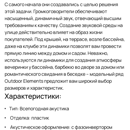
такого же естественного
С самого начала они создавались с целью решения
звучания, как и при
этой задачи. Громкоговорители обеспечивают
воспроизведении звука в
условиях закрытого
насыщенный, динамичный звук, отвечающий высшим
пространства, например, в
требованиям к качеству. Создание звуковой среды на
комнате или домашнем
улице действительно влияет на образ жизни
кинотеатре.
покупателей. Под крышей, на террасе, возле бассейна,
даже на клумбе эти динамики позволят вам провести
прямую линию между домом и садом. Неважно,
используются ли динамики для создания атмосферы
вечеринки у бассейна, барбекю во дворе за домом или
романтического свидания в беседке – модельный ряд
Outdoor Elements предложит вам широкий выбор
размеров и характеристик.
Характеристики:
Тип: Всепогодная акустика
Отделка: пластик
Акустическое оформление: с фазоинвертором