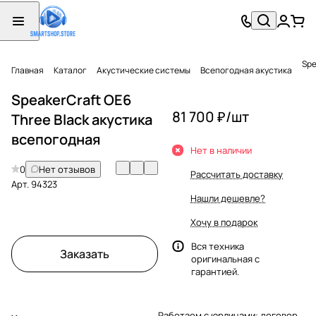
Spe
Главная
Каталог
Акустические системы
Всепогодная акустика
SpeakerCraft OE6
81 700 ₽/
шт
Three Black акустика
всепогодная
Нет в наличии
0
Нет отзывов
Рассчитать доставку
Арт.
94323
Нашли дешевле?
Хочу в подарок
Вся техника
Заказать
оригинальная с
гарантией.
Работаем с юрлицами: договор,