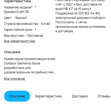
Характеристики
счёт с НДС и без, доставка по
Название модели*
:
?
всей РФ, КП за 15 минут.
SpeakerCraft OE
Поддержка по 223-ФЗ, 44-ФЗ,
Цвет
:
Черный
электронный документооборот.
Постоплата- с чётко
Страна производства
:
Китай
прописанными всеми условиями
Гарантийный срок
:
1
в договоре.
Вид акустики
:
Пассивная
Все характеристики
Описание
Новая серия громкоговорителей
Outdoor Elements была
разработана для
удовлетворения потребностей
в качественном звуке за
Все описание
пределами дома. Использование
громкоговорителей на
открытом воздухе требует
совершенно других
Описание
Характеристики
Доставка
Отзывы
характеристик частотной
коррекции и конструкции
драйверов, чтобы добиться