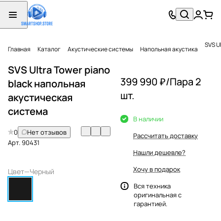
SVS U
Главная
Каталог
Акустические системы
Напольная акустика
SVS Ultra Tower piano
399 990 ₽/
Пара 2
black напольная
шт.
акустическая
система
В наличии
0
Нет отзывов
Рассчитать доставку
Арт.
90431
Нашли дешевле?
Хочу в подарок
Цвет
—
Черный
Вся техника
оригинальная с
гарантией.