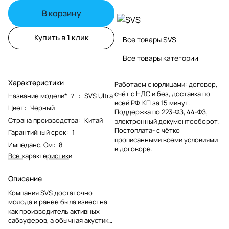
В корзину
Купить в 1 клик
Все товары SVS
Все товары категории
Характеристики
Работаем с юрлицами: договор,
счёт с НДС и без, доставка по
Название модели*
:
SVS Ultra
?
всей РФ, КП за 15 минут.
Цвет
:
Черный
Поддержка по 223-ФЗ, 44-ФЗ,
Страна производства
:
Китай
электронный документооборот.
Постоплата- с чётко
Гарантийный срок
:
1
прописанными всеми условиями
Импеданс, Ом
:
8
в договоре.
Все характеристики
Описание
Компания SVS достаточно
молода и ранее была известна
как производитель активных
сабвуферов, а обычная акустика