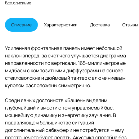
появилась в её ассортименте
Все описание
относительно недавно.
Флагманская 3,5-полосная
модель серии Ultra со звучным
названием Tower и впрямь
Описание
Характеристики
Доставка
Отзывы
напоминает огромную башню. В
нижней её части установлена
фирменная сборка ForceFactor,
состоящая из двух оппозитно
Усиленная фронтальная панель имеет небольшой
направленных 8-дюймовых
наклон вперед, за счёт чего улучшается диаграмма
головок, способная
воспроизводить мощный и
направленности по вертикали. 165-миллиметровые
глубокий бас. Фазоинвертор с
мидбасы с композитными диффузорами на основе
портом солидного диаметра
стекловолокна и дюймовый твитер с алюминиевым
располагается сзади.
куполом расположены симметрично.
Среди явных достоинств «Башен» выделим
глубочайший и вмести с тем управляемый бас,
мощнейшую динамику и энергетику звучания. В
подавляющем большинстве ситуаций
дополнительный сабвуфер и не потребуется — ему
просто нечего будет делать. Акустика способна без