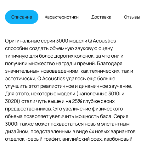
прошлых линеек, эта серия
соединяет все инновационные
разработки Concept 500 от
Описание
Характеристики
Доставка
Отзывы
компании, чтобы значительно
качество звучания колонок.
Независимо от того, ищете ли вы
качественное обновление для
Оригинальные серии 3000 модели Q Acoustics
вашей Hi-Fi системы, либо
способны создать объемную звуковую сцену,
компактную полочную акустику
использования в ограниченном
типичную для более дорогих колонок, за что они и
пространстве.
получили множество наград и премий. Благодаря
значительным нововведениям, как технических, так и
эстетически, Q Acoustics удалось еще больше
улучшить этот реалистичное и динамичное звучание.
Для этого, некоторые модели (наполочные 3010i и
3020i) стали чуть выше и на 25% глубже своих
предшественников. Это увеличение физического
объема позволяет увеличить мощность баса. Серия
3000i также может похвастаться новым элегантным
дизайном, представленным в виде 4х новых вариантов
отделок -серый графит, английский орех, карбоновый