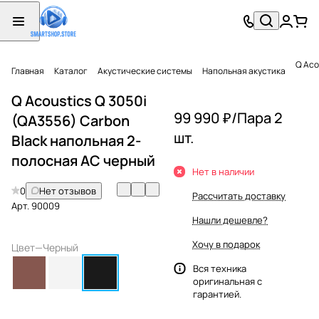
Q Aco
Главная
Каталог
Акустические системы
Напольная акустика
Q Acoustics Q 3050i
99 990 ₽/
Пара 2
(QA3556) Carbon
шт.
Black напольная 2-
полосная АС черный
Нет в наличии
0
Нет отзывов
Рассчитать доставку
Арт.
90009
Нашли дешевле?
Хочу в подарок
Цвет
—
Черный
Вся техника
оригинальная с
гарантией.