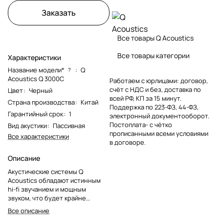
Заказать
Все товары Q Acoustics
Все товары категории
Характеристики
Название модели*
:
Q
?
Acoustics Q 3000C
Работаем с юрлицами: договор,
счёт с НДС и без, доставка по
Цвет
:
Черный
всей РФ, КП за 15 минут.
Страна производства
:
Китай
Поддержка по 223-ФЗ, 44-ФЗ,
Гарантийный срок
:
1
электронный документооборот.
Постоплата- с чётко
Вид акустики
:
Пассивная
прописанными всеми условиями
Все характеристики
в договоре.
Описание
Акустические системы Q
Acoustics обладают истинным
hi-fi звучанием и мощным
звуком, что будет крайне
полезным любому домашнему
Все описание
кинотеатр. Продолжая успех