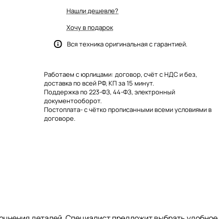
Нашли дешевле?
Хочу в подарок
Вся техника оригинальная с гарантией.
Работаем с юрлицами: договор, счёт с НДС и без,
доставка по всей РФ, КП за 15 минут.
Поддержка по 223-ФЗ, 44-ФЗ, электронный
документооборот.
Постоплата- с чётко прописанными всеми условиями в
договоре.
 уточнения деталей. Специалист предложит выбрать удобное