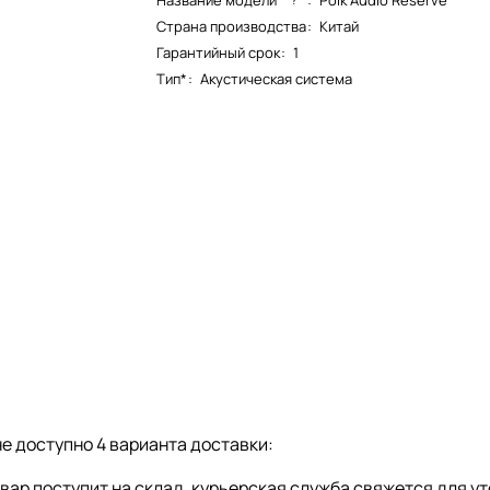
Название модели*
:
Polk Audio Reserve
Страна производства
:
Китай
Гарантийный срок
:
1
Тип*
:
Акустическая система
е доступно 4 варианта доставки:
товар поступит на склад, курьерская служба свяжется для